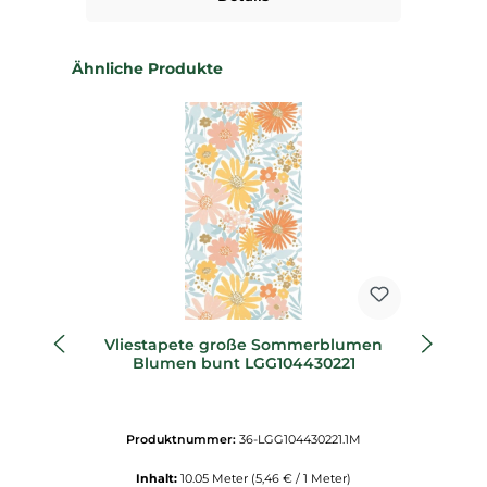
Produktgalerie überspringen
Ähnliche Produkte
Vliestapete große Sommerblumen
Blumen bunt LGG104430221
Produktnummer:
36-LGG104430221.1M
Inhalt:
10.05 Meter
(5,46 € / 1 Meter)