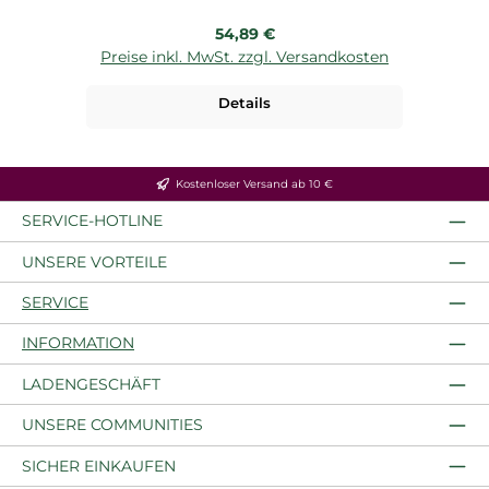
Regulärer Preis:
54,89 €
Preise inkl. MwSt. zzgl. Versandkosten
P
Details
Kostenloser Versand ab 10 €
SERVICE-HOTLINE
UNSERE VORTEILE
SERVICE
INFORMATION
LADENGESCHÄFT
UNSERE COMMUNITIES
SICHER EINKAUFEN