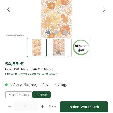
Abbildung ähnlich
Regulärer Preis:
54,89 €
Inhalt:
10.05 Meter
(5,46 € / 1 Meter)
Preise inkl. MwSt. zzgl. Versandkosten
Sofort verfügbar, Lieferzeit: 5-7 Tage
Musterstück
Tapete
Produkt Anzahl: Gib den gewünschten Wert ein oder benutze die Schaltflächen
Rolle
In den Warenkorb