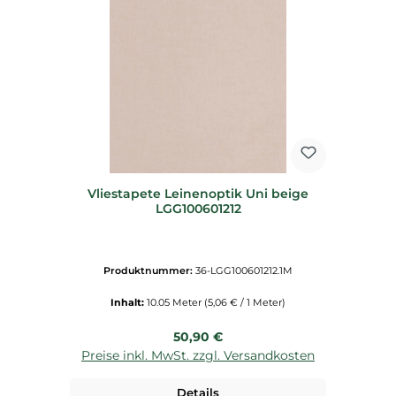
Vliestapete Leinenoptik Uni beige
LGG100601212
Produktnummer:
36-LGG100601212.1M
Inhalt:
10.05 Meter
(5,06 € / 1 Meter)
Regulärer Preis:
50,90 €
Preise inkl. MwSt. zzgl. Versandkosten
Details