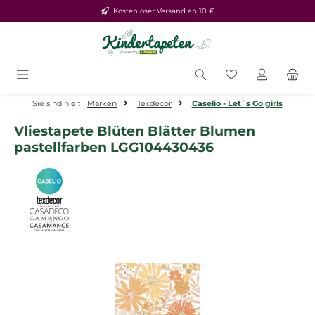
Kostenloser Versand ab 10 €
Zum Hauptinhalt springen
Du hast 0 Produ
Sie sind hier:
Marken
Texdecor
Caselio - Let´s Go girls
Vliestapete Blüten Blätter Blumen
pastellfarben LGG104430436
Bildergalerie überspringen