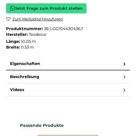
Jetzt Frage zum Produkt stellen
Zum Merkzettel hinzufügen
Produktnummer:
36-LGG104430436.1
Hersteller:
Texdecor
Länge:
10.05 m
Breite:
0.53 m
Eigenschaften
Beschreibung
Videos
Produktgalerie überspringen
Passende Produkte