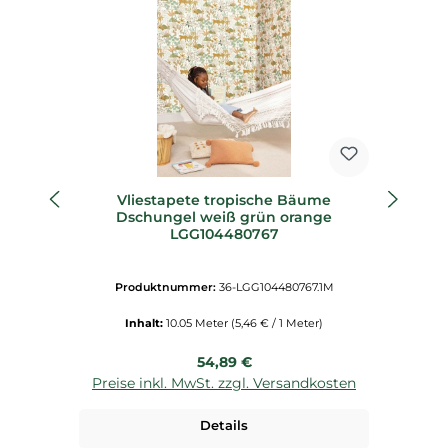
Vliestapete tropische Bäume
V
Dschungel weiß grün orange
LGG104480767
Produktnummer:
36-LGG104480767.1M
Inhalt:
10.05 Meter
(5,46 € / 1 Meter)
Regulärer Preis:
54,89 €
Preise inkl. MwSt. zzgl. Versandkosten
P
Details