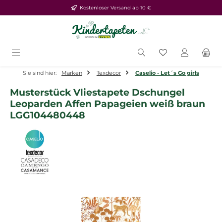
Kostenloser Versand ab 10 €
Zum Hauptinhalt springen
Du hast 0 Produ
Sie sind hier:
Marken
Texdecor
Caselio - Let´s Go girls
Musterstück Vliestapete Dschungel
Leoparden Affen Papageien weiß braun
LGG104480448
Bildergalerie überspringen