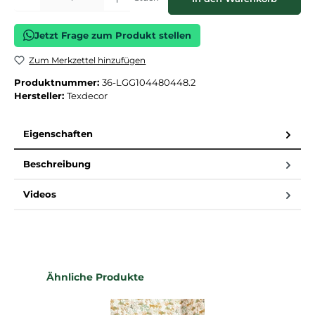
Jetzt Frage zum Produkt stellen
Zum Merkzettel hinzufügen
Produktnummer:
36-LGG104480448.2
Hersteller:
Texdecor
Eigenschaften
Beschreibung
Videos
Produktgalerie überspringen
Ähnliche Produkte