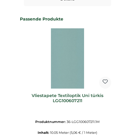
Produktgalerie überspringen
Passende Produkte
Vliestapete Textiloptik Uni türkis
LGG100607211
Produktnummer:
36-LGG100607211.1M
Inhalt:
10.05 Meter
(5,06 € / 1 Meter)