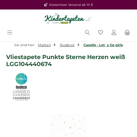
Kostenloser Versand ab 10 €
Zum Hauptinhalt springen
Du hast 0 Produ
Sie sind hier:
Marken
Texdecor
Caselio - Let´s Go girls
Vliestapete Punkte Sterne Herzen weiß
LGG104440674
Bildergalerie überspringen