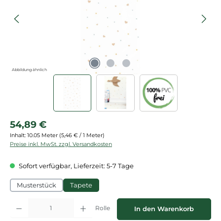
Abbildung ähnlich
Regulärer Preis:
54,89 €
Inhalt:
10.05 Meter
(5,46 € / 1 Meter)
Preise inkl. MwSt. zzgl. Versandkosten
Sofort verfügbar, Lieferzeit: 5-7 Tage
Musterstück
Tapete
Produkt Anzahl: Gib den gewünschten Wert ein oder benutze die Schaltflächen
Rolle
In den Warenkorb