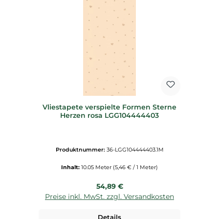
Vliestapete verspielte Formen Sterne
Herzen rosa LGG104444403
Produktnummer:
36-LGG104444403.1M
Inhalt:
10.05 Meter
(5,46 € / 1 Meter)
Regulärer Preis:
54,89 €
Preise inkl. MwSt. zzgl. Versandkosten
Details