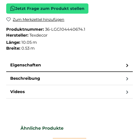
Jetzt Frage zum Produkt stellen
Zum Merkzettel hinzufügen
Produktnummer:
36-LGG104440674.1
Hersteller:
Texdecor
Länge:
10.05 m
Breite:
0.53 m
Eigenschaften
Beschreibung
Videos
Produktgalerie überspringen
Ähnliche Produkte