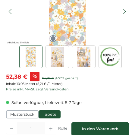
Abbildung ähnlich
Verkaufspreis:
52,38 €
%
Regulärer Preis:
54,89 €
(4.57% gespart)
Inhalt:
10.05 Meter
(5,21 € / 1 Meter)
Preise inkl. MwSt. zzgl. Versandkosten
Sofort verfügbar, Lieferzeit: 5-7 Tage
Musterstück
Tapete
Produkt Anzahl: Gib den gewünschten Wert ein oder benutze die Schaltflächen
Rolle
In den Warenkorb