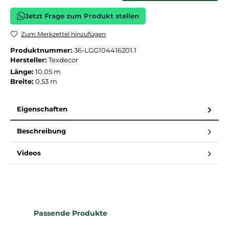
Jetzt Frage zum Produkt stellen
Zum Merkzettel hinzufügen
Produktnummer:
36-LGG104416201.1
Hersteller:
Texdecor
Länge:
10.05 m
Breite:
0.53 m
Eigenschaften
Beschreibung
Videos
Produktgalerie überspringen
Passende Produkte