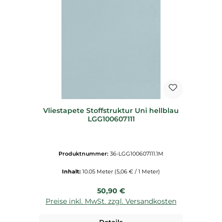
Vliestapete Stoffstruktur Uni hellblau
LGG100607111
Produktnummer:
36-LGG100607111.1M
Inhalt:
10.05 Meter
(5,06 € / 1 Meter)
Regulärer Preis:
50,90 €
Preise inkl. MwSt. zzgl. Versandkosten