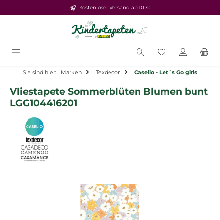
Kostenloser Versand ab 10 €
Zum Hauptinhalt springen
Du hast 0 Produ
Sie sind hier:
Marken
Texdecor
Caselio - Let´s Go girls
Vliestapete Sommerblüten Blumen bunt
LGG104416201
Bildergalerie überspringen