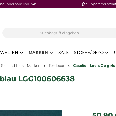
nd innerhalb von 24h
Support per Wha
WELTEN
MARKEN
SALE
STOFFE/DEKO
Sie sind hier:
Marken
Texdecor
Caselio - Let´s Go girls
i blau LGG100606638
Regulärer P
50,90