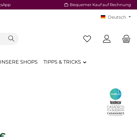
tsApp
Bequemer Kauf auf Rechnung
Deutsch
Du hast 0 Produkte a
UNSERE SHOPS
TIPPS & TRICKS
reis:
 €