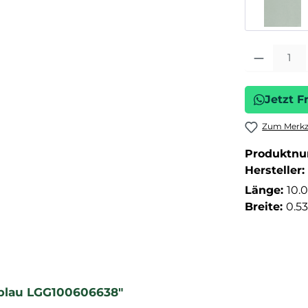
Produkt Anza
Jetzt F
Zum Merkze
Produktn
Hersteller:
Länge:
10.
Breite:
0.5
i blau LGG100606638"