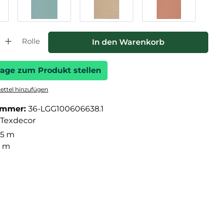
hl: Gib den gewünschten Wert ein oder benutze die Schaltfläche
Rolle
In den Warenkorb
rage zum Produkt stellen
ttel hinzufügen
ummer:
36-LGG100606638.1
Texdecor
05 m
3 m