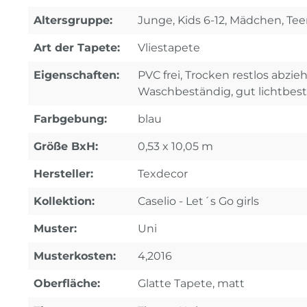
Altersgruppe:
Junge, Kids 6-12, Mädchen, Tee
Art der Tapete:
Vliestapete
Eigenschaften:
PVC frei, Trocken restlos abzi
Waschbeständig, gut lichtbes
Farbgebung:
blau
Größe BxH:
0,53 x 10,05 m
Hersteller:
Texdecor
Kollektion:
Caselio - Let´s Go girls
Muster:
Uni
Musterkosten:
4,2016
Oberfläche:
Glatte Tapete, matt