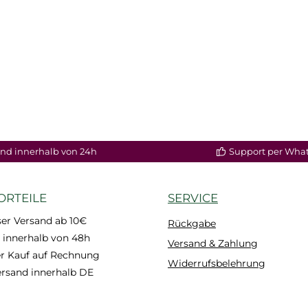
nd innerhalb von 24h
Support per Wha
ORTEILE
SERVICE
er Versand ab 10€
Rückgabe
 innerhalb von 48h
Versand & Zahlung
 Kauf auf Rechnung
Widerrufsbelehrung
ersand innerhalb DE