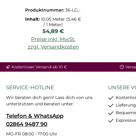
LGG104436498
Produktnummer:
36-LGG
104436498.1M
Inhalt:
10.05 Meter
(5,46 €
/ 1 Meter)
Regulärer Preis:
54,89 €
Preise inkl. MwSt.
zzgl. Versandkosten
Kostenloser Versand ab 10 €
Versa
SERVICE-HOTLINE
UNSERE V
Wir beraten dich gern! Lass dich von uns
Kostenlos
unterstützen und beraten unter:
Lieferung
Bequemer
Telefon & WhatsApp
Expressv
02864 9487 90
MO-FR 08:00 - 17:00 Uhr