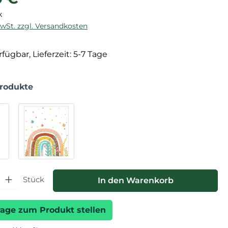
k
MwSt. zzgl. Versandkosten
fügbar, Lieferzeit: 5-7 Tage
Produkte
hl: Gib den gewünschten Wert ein oder benutze die Schaltfläche
Stück
In den Warenkorb
rage zum Produkt stellen