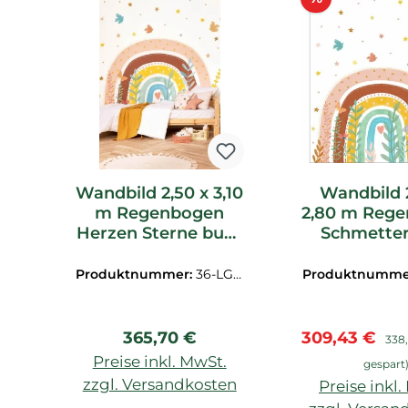
Wandbild 2,50 x 3,10
Wandbild 2
m Regenbogen
2,80 m Reg
Herzen Sterne bunt
Schmetter
LGG104470321
Vögel b
LGG10513
Produktnummer:
36-LGG
Produktnumme
104470321
1051303
Regulärer Preis:
Verkaufspreis
Regu
365,70 €
309,43 €
338,
Preise inkl. MwSt.
gespart
zzgl. Versandkosten
Preise inkl