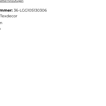
ttel hinzufügen
ummer:
36-LGG105130306
Texdecor
 m
m