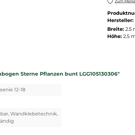
Zum Merkze
Produktn
Hersteller:
Breite:
2.5
Höhe:
2.5 
nbogen Sterne Pflanzen bunt LGG105130306"
eenie 12-18
ehbar, Wandklebetechnik,
tändig