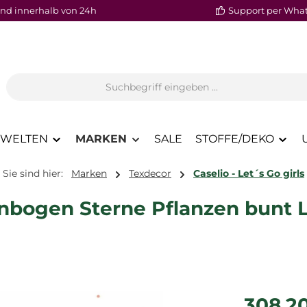
nd innerhalb von 24h
Support per Wha
WELTEN
MARKEN
SALE
STOFFE/DEKO
Sie sind hier:
Marken
Texdecor
Caselio - Let´s Go girls
enbogen Sterne Pflanzen bunt
Regulärer P
308,2