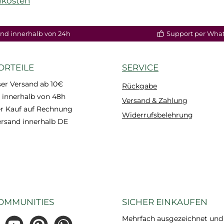
dkosten
enkorb
nd innerhalb von 24h
Support per Wha
ORTEILE
SERVICE
er Versand ab 10€
Rückgabe
 innerhalb von 48h
Versand & Zahlung
 Kauf auf Rechnung
Widerrufsbelehrung
ersand innerhalb DE
OMMUNITIES
SICHER EINKAUFEN
Mehrfach ausgezeichnet und ze