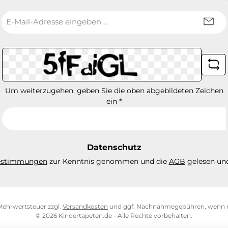
E-
Mail-
Adresse
*
Um weiterzugehen, geben Sie die oben abgebildeten Zeichen
ein
*
Datenschutz
estimmungen
zur Kenntnis genommen und die
AGB
gelesen und
. Mehrwertsteuer zzgl.
Versandkosten
und ggf. Nachnahmegebühren, wenn n
© 2026 Kindertapeten.de - Alle Rechte vorbehalten.