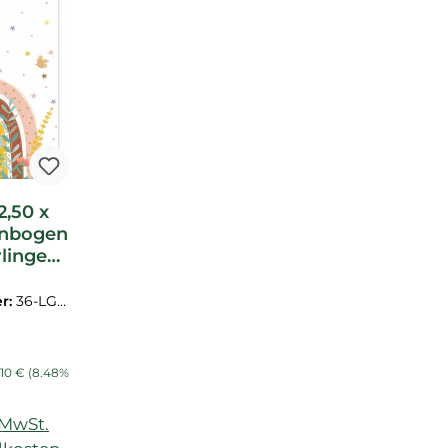
,50 x
enbogen
linge
unt
0301
r:
36-LGG
01
:
lärer Preis:
10 €
(8.48%
)
. MwSt.