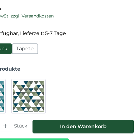
k
MwSt. zzgl. Versandkosten
fügbar, Lieferzeit: 5-7 Tage
ück
Tapete
Produkte
hl: Gib den gewünschten Wert ein oder benutze die Schaltfläche
Stück
In den Warenkorb