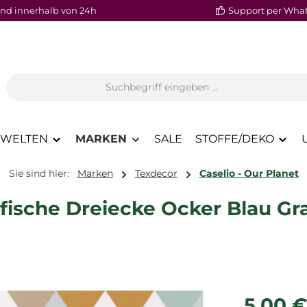
nd innerhalb von 24h
Support per Wha
WELTEN
MARKEN
SALE
STOFFE/DEKO
Sie sind hier:
Marken
Texdecor
Caselio - Our Planet
afische Dreiecke Ocker Blau G
Regulärer P
5,00 