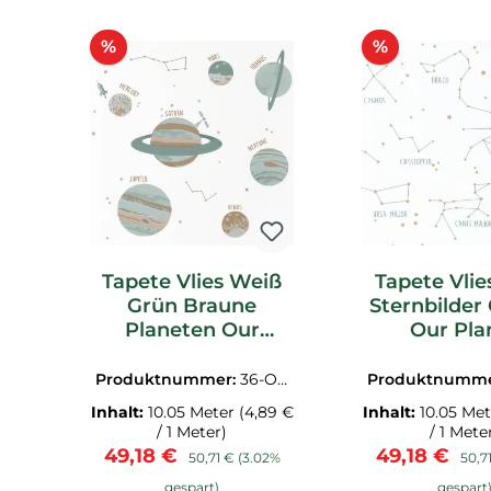
Produktgalerie überspringen
Rabatt
Rabatt
%
%
Tapete Vlies Weiß
Tapete Vlie
Grün Braune
Sternbilder 
Planeten Our
Our Pla
Planet
Produktnummer:
36-OU
Produktnumm
P101907102.1M
P10191712
Inhalt:
10.05 Meter
(4,89 €
Inhalt:
10.05 Me
/ 1 Meter)
/ 1 Mete
Verkaufspreis:
Regulärer Preis:
Verkaufspre
Regu
49,18 €
49,18 €
50,71 €
(3.02%
50,7
gespart)
gespart