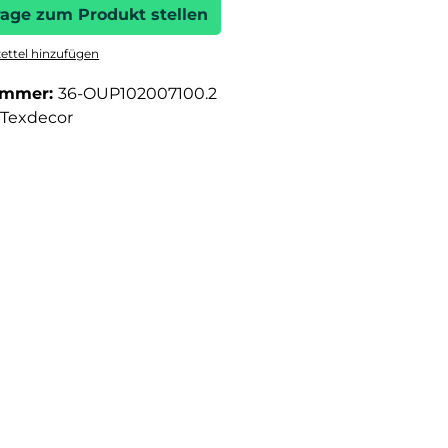
rage zum Produkt stellen
ttel hinzufügen
ummer:
36-OUP102007100.2
Texdecor