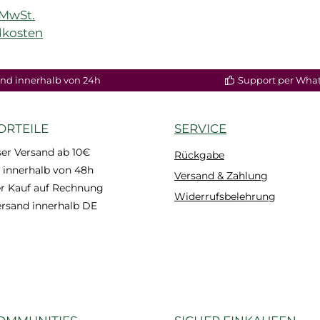
. MwSt.
dkosten
nd innerhalb von 24h
Support per Wha
ORTEILE
SERVICE
er Versand ab 10€
Rückgabe
 innerhalb von 48h
Versand & Zahlung
 Kauf auf Rechnung
Widerrufsbelehrung
ersand innerhalb DE