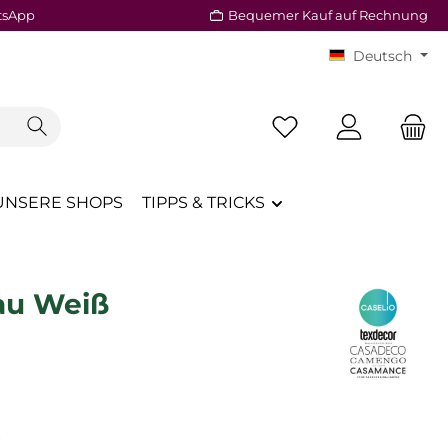
tsApp
Bequemer Kauf auf Rechnung
Deutsch
Du hast 0 Produkte a
UNSERE SHOPS
TIPPS & TRICKS
rau Weiß
reis:
€