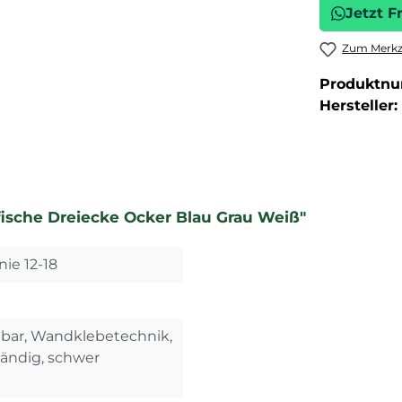
Jetzt F
Zum Merkze
Produktn
Hersteller:
fische Dreiecke Ocker Blau Grau Weiß"
nie 12-18
ehbar, Wandklebetechnik,
tändig, schwer