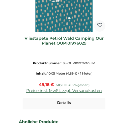
Vliestapete Petrol Wald Camping Our
Planet OUP101976029
Produktnummer:
36-OUP101976029.1M
Inhalt:
10.05 Meter
(4,89 € / 1 Meter)
Verkaufspreis:
49,18 €
Regulärer Preis:
50,71 €
(3.02% gespart)
Preise inkl. MwSt. zzgl. Versandkosten
Details
Produktgalerie überspringen
Ähnliche Produkte