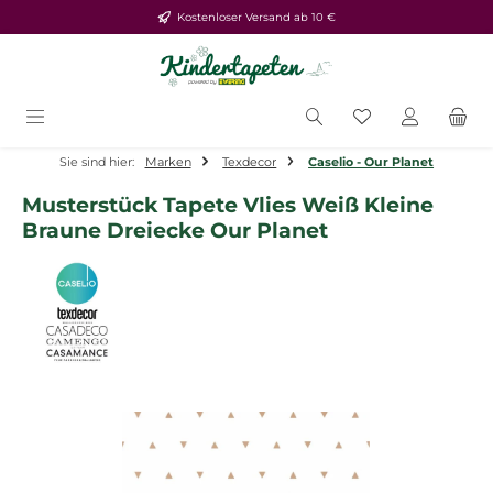
Kostenloser Versand ab 10 €
Zum Hauptinhalt springen
Du hast 0 Produ
Sie sind hier:
Marken
Texdecor
Caselio - Our Planet
Musterstück Tapete Vlies Weiß Kleine
Braune Dreiecke Our Planet
Bildergalerie überspringen