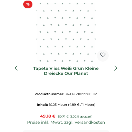
Rabatt
%
%
Tapete Vlies Weiß Grün Kleine
Vl
Dreiecke Our Planet
Produktnummer:
36-OUP101997101.1M
Inhalt:
10.05 Meter
(4,89 € / 1 Meter)
Verkaufspreis:
49,18 €
Regulärer Preis:
50,71 €
(3.02% gespart)
Preise inkl. MwSt. zzgl. Versandkosten
P