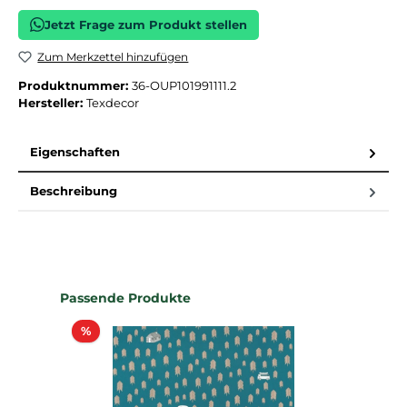
Jetzt Frage zum Produkt stellen
Zum Merkzettel hinzufügen
Produktnummer:
36-OUP101991111.2
Hersteller:
Texdecor
Eigenschaften
Beschreibung
Produktgalerie überspringen
Passende Produkte
Rabatt
%