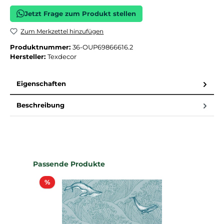
Jetzt Frage zum Produkt stellen
Zum Merkzettel hinzufügen
Produktnummer:
36-OUP69866616.2
Hersteller:
Texdecor
Eigenschaften
Beschreibung
Produktgalerie überspringen
Passende Produkte
Rabatt
%