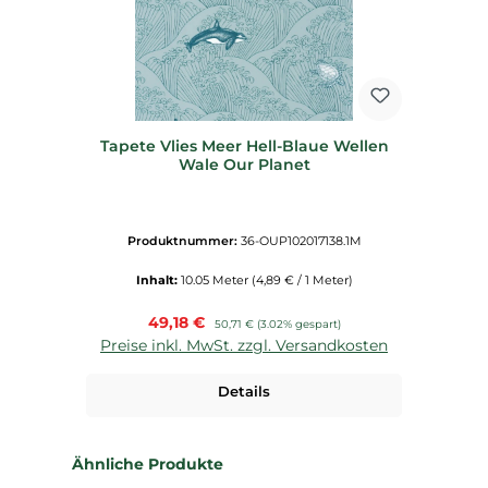
Tapete Vlies Meer Hell-Blaue Wellen
Wale Our Planet
Produktnummer:
36-OUP102017138.1M
Inhalt:
10.05 Meter
(4,89 € / 1 Meter)
Verkaufspreis:
49,18 €
Regulärer Preis:
50,71 €
(3.02% gespart)
Preise inkl. MwSt. zzgl. Versandkosten
Details
Produktgalerie überspringen
Ähnliche Produkte