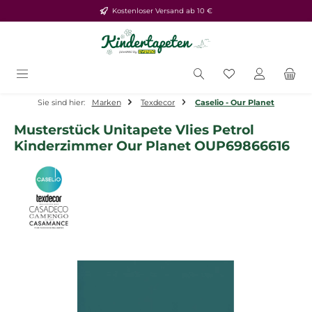
Kostenloser Versand ab 10 €
Zum Hauptinhalt springen
Du hast 0 Produ
Sie sind hier:
Marken
Texdecor
Caselio - Our Planet
Musterstück Unitapete Vlies Petrol
Kinderzimmer Our Planet OUP69866616
Bildergalerie überspringen