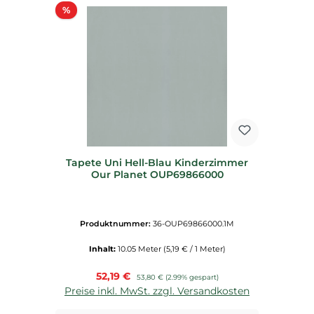
Rabatt
%
Tapete Uni Hell-Blau Kinderzimmer
Our Planet OUP69866000
Produktnummer:
36-OUP69866000.1M
Inhalt:
10.05 Meter
(5,19 € / 1 Meter)
Verkaufspreis:
52,19 €
Regulärer Preis:
53,80 €
(2.99% gespart)
Preise inkl. MwSt. zzgl. Versandkosten