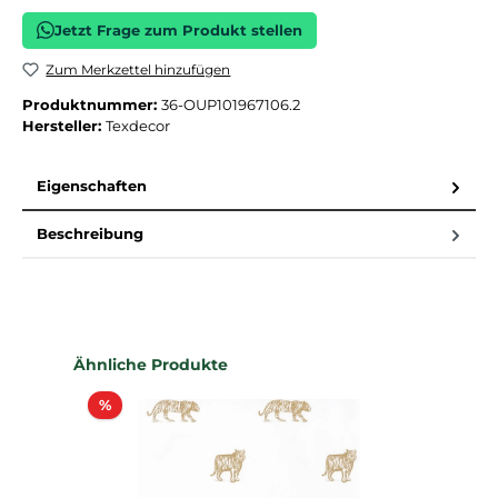
Jetzt Frage zum Produkt stellen
Zum Merkzettel hinzufügen
Produktnummer:
36-OUP101967106.2
Hersteller:
Texdecor
Eigenschaften
Beschreibung
Produktgalerie überspringen
Ähnliche Produkte
Rabatt
%
%