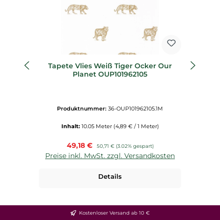
Tapete Vlies Weiß Tiger Ocker Our
Ta
Planet OUP101962105
Produktnummer:
36-OUP101962105.1M
Inhalt:
10.05 Meter
(4,89 € / 1 Meter)
Verkaufspreis:
49,18 €
Regulärer Preis:
50,71 €
(3.02% gespart)
Preise inkl. MwSt. zzgl. Versandkosten
P
Details
Kostenloser Versand ab 10 €