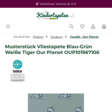
Kostenloser Versand ab 10 €
Zum Hauptinhalt springen
Du hast 0 Produ
Sie sind hier:
Marken
Texdecor
Caselio - Our Planet
Musterstück Vliestapete Blau-Grün
Weiße Tiger Our Planet OUP101967106
Bildergalerie überspringen