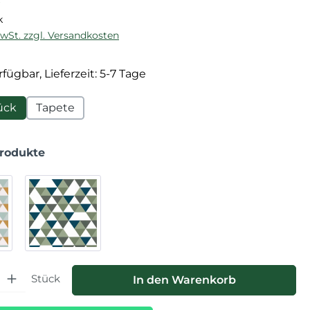
k
MwSt. zzgl. Versandkosten
fügbar, Lieferzeit: 5-7 Tage
ück
Tapete
Produkte
hl: Gib den gewünschten Wert ein oder benutze die Schaltfläche
Stück
In den Warenkorb