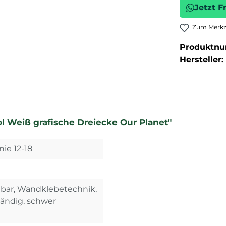
Jetzt F
Zum Merkze
Produktn
Hersteller:
l Weiß grafische Dreiecke Our Planet"
nie 12-18
ehbar, Wandklebetechnik,
tändig, schwer