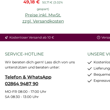
Verkaufspreis:
Regulärer Preis:
49,18 €
50,71 €
(3.02%
gespart)
Preise inkl. MwSt.
zzgl. Versandkosten
Kostenloser Versand ab 10 €
Versa
SERVICE-HOTLINE
UNSERE V
Wir beraten dich gern! Lass dich von uns
Kostenlos
unterstützen und beraten unter:
Lieferung
Bequemer
Telefon & WhatsApp
Expressv
02864 9487 90
MO-FR 08:00 - 17:00 Uhr
SA 08:30 - 13:00 Uhr