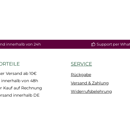
nd innerhalb von 24h
Support per Wha
ORTEILE
SERVICE
er Versand ab 10€
Rückgabe
 innerhalb von 48h
Versand & Zahlung
 Kauf auf Rechnung
Widerrufsbelehrung
ersand innerhalb DE