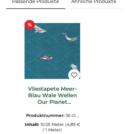
Passende Produkte
Ähnliche Produkte
Produktgalerie überspringen
Rabatt
%
Vliestapete Meer-
Blau Wale Wellen
Our Planet
OUP102016608
Produktnummer:
36-OU
P102016608.1M
Inhalt:
10.05 Meter
(4,89 €
/ 1 Meter)