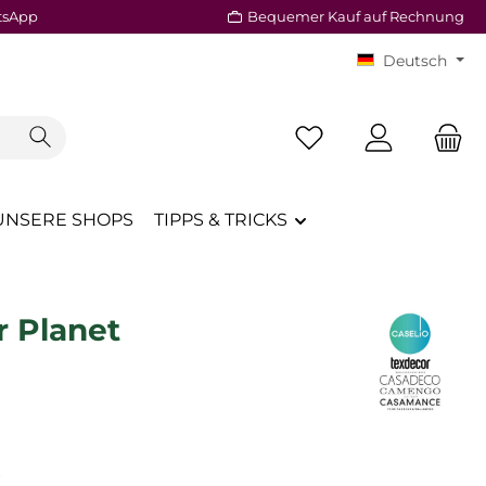
tsApp
Bequemer Kauf auf Rechnung
Deutsch
Du hast 0 Produkte a
UNSERE SHOPS
TIPPS & TRICKS
r Planet
reis:
€