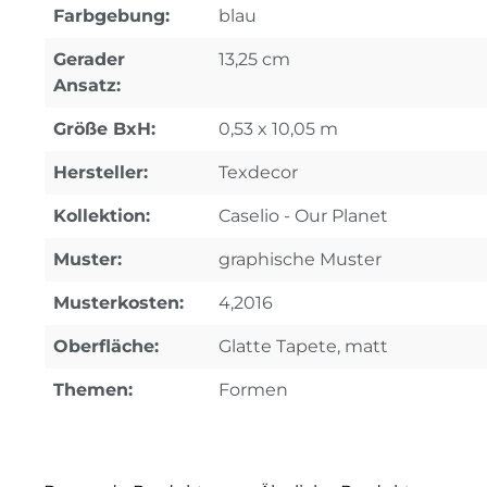
Farbgebung:
blau
Gerader
13,25 cm
Ansatz:
Größe BxH:
0,53 x 10,05 m
Hersteller:
Texdecor
Kollektion:
Caselio - Our Planet
Muster:
graphische Muster
Musterkosten:
4,2016
Oberfläche:
Glatte Tapete, matt
Themen:
Formen