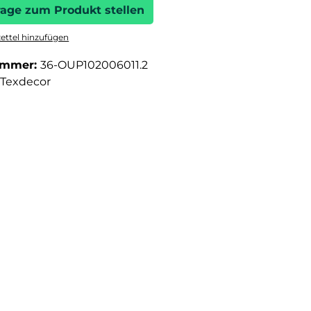
rage zum Produkt stellen
ttel hinzufügen
ummer:
36-OUP102006011.2
Texdecor