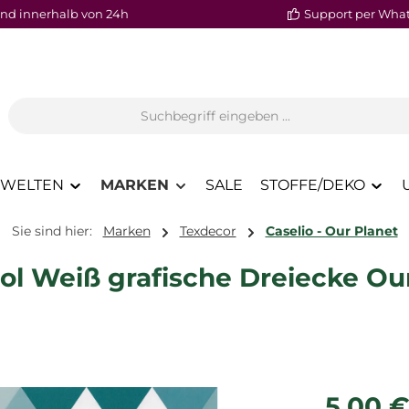
nd innerhalb von 24h
Support per Wha
WELTEN
MARKEN
SALE
STOFFE/DEKO
Sie sind hier:
Marken
Texdecor
Caselio - Our Planet
ol Weiß grafische Dreiecke Ou
Regulärer P
5,00 