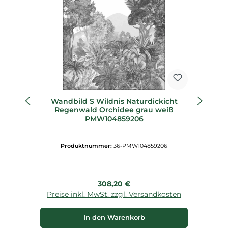
Wandbild S Wildnis Naturdickicht
W
Regenwald Orchidee grau weiß
St
PMW104859206
Produktnummer:
36-PMW104859206
Regulärer Preis:
308,20 €
Preise inkl. MwSt. zzgl. Versandkosten
P
In den Warenkorb