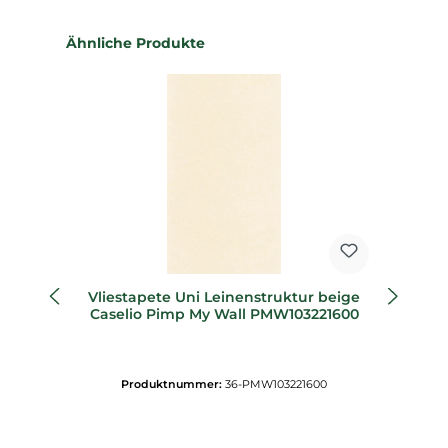
Produktgalerie überspringen
Ähnliche Produkte
Vliestapete Uni Leinenstruktur beige
Vl
Caselio Pimp My Wall PMW103221600
C
Produktnummer:
36-PMW103221600