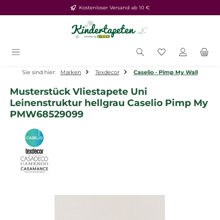
Kostenloser Versand ab 10 €
Zum Hauptinhalt springen
Du hast 0 Produ
Sie sind hier:
Marken
Texdecor
Caselio - Pimp My Wall
Musterstück Vliestapete Uni
Leinenstruktur hellgrau Caselio Pimp My
PMW68529099
Bildergalerie überspringen