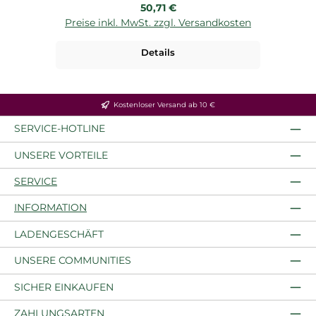
Regulärer Preis:
50,71 €
Preise inkl. MwSt. zzgl. Versandkosten
P
Details
Kostenloser Versand ab 10 €
SERVICE-HOTLINE
UNSERE VORTEILE
SERVICE
INFORMATION
LADENGESCHÄFT
UNSERE COMMUNITIES
SICHER EINKAUFEN
ZAHLUNGSARTEN