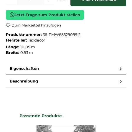
Jetzt Frage zum Produkt stellen
Zum Merkzettel hinzufügen
Produktnummer:
36-PMW68529099.2
Hersteller:
Texdecor
Länge:
10.05 m
Breite:
0.53 m
Eigenschaften
Beschreibung
Produktgalerie überspringen
Passende Produkte