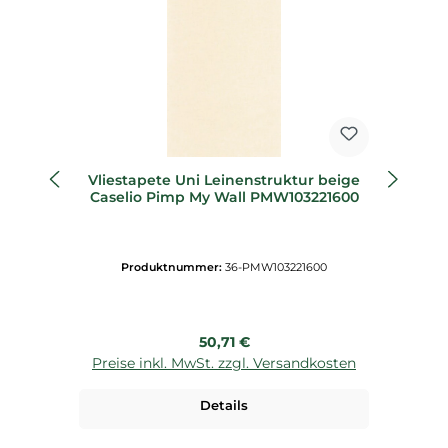
Vliestapete Uni Leinenstruktur beige
Vl
Caselio Pimp My Wall PMW103221600
C
Produktnummer:
36-PMW103221600
Regulärer Preis:
50,71 €
Preise inkl. MwSt. zzgl. Versandkosten
P
Details