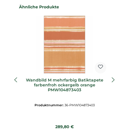
Produktgalerie überspringen
Ähnliche Produkte
Wandbild M mehrfarbig Batiktapete
farbenfroh ockergelb orange
PMW104873403
Produktnummer:
36-PMW104873403
Regulärer Preis:
289,80 €