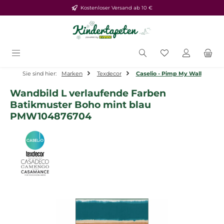
Kostenloser Versand ab 10 €
Zum Hauptinhalt springen
Du hast 0 Produ
Sie sind hier:
Marken
Texdecor
Caselio - Pimp My Wall
Wandbild L verlaufende Farben
Batikmuster Boho mint blau
PMW104876704
Bildergalerie überspringen