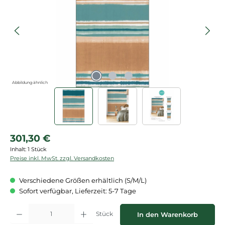
Abbildung ähnlich
Regulärer Preis:
301,30 €
Inhalt:
1 Stück
Preise inkl. MwSt. zzgl. Versandkosten
Verschiedene Größen erhältlich (S/M/L)
Sofort verfügbar, Lieferzeit: 5-7 Tage
Produkt Anzahl: Gib den gewünschten Wert ein oder benutze die Schaltflächen
Stück
In den Warenkorb