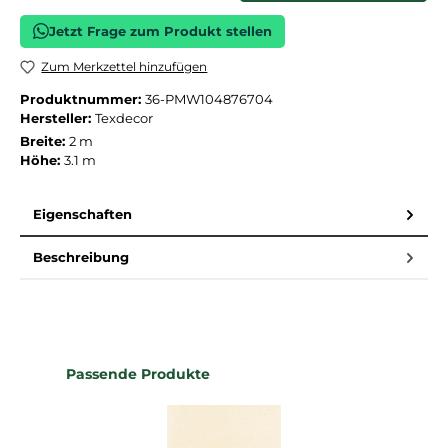
Jetzt Frage zum Produkt stellen
Zum Merkzettel hinzufügen
Produktnummer:
36-PMW104876704
Hersteller:
Texdecor
Breite:
2 m
Höhe:
3.1 m
Eigenschaften
Beschreibung
Produktgalerie überspringen
Passende Produkte