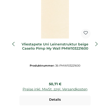
Vliestapete Uni Leinenstruktur beige
Caselio Pimp My Wall PMW103221600
Vl
Produktnummer:
36-PMW103221600
Regulärer Preis:
50,71 €
Preise inkl. MwSt. zzgl. Versandkosten
P
Details