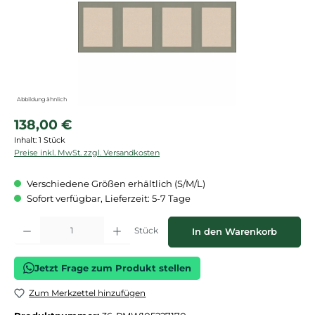
Abbildung ähnlich
Regulärer Preis:
138,00 €
Inhalt:
1 Stück
Preise inkl. MwSt. zzgl. Versandkosten
Verschiedene Größen erhältlich (S/M/L)
Sofort verfügbar, Lieferzeit: 5-7 Tage
Produkt Anzahl: Gib den gewünschten Wert ein oder benutze die Schaltflächen
Stück
In den Warenkorb
Jetzt Frage zum Produkt stellen
Zum Merkzettel hinzufügen