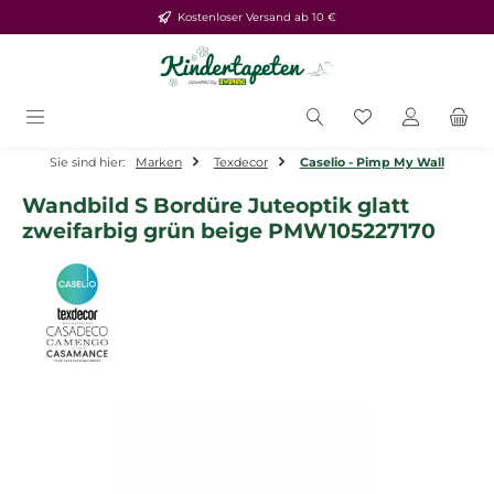
Kostenloser Versand ab 10 €
Zum Hauptinhalt springen
Du hast 0 Produ
Sie sind hier:
Marken
Texdecor
Caselio - Pimp My Wall
Wandbild S Bordüre Juteoptik glatt
zweifarbig grün beige PMW105227170
Bildergalerie überspringen