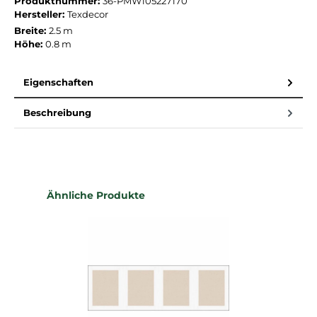
Produktnummer:
36-PMW105227170
Hersteller:
Texdecor
Breite:
2.5 m
Höhe:
0.8 m
Eigenschaften
Beschreibung
Produktgalerie überspringen
Ähnliche Produkte