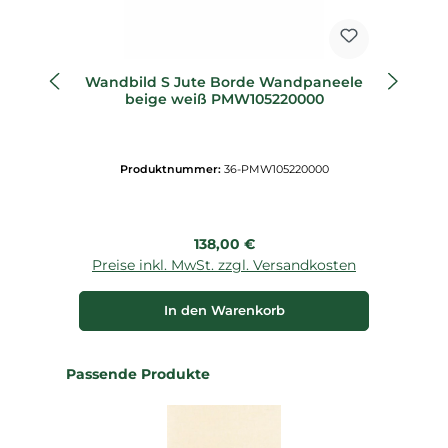
Wandbild S Jute Borde Wandpaneele
W
beige weiß PMW105220000
Produktnummer:
36-PMW105220000
Regulärer Preis:
138,00 €
Preise inkl. MwSt. zzgl. Versandkosten
P
In den Warenkorb
Produktgalerie überspringen
Passende Produkte