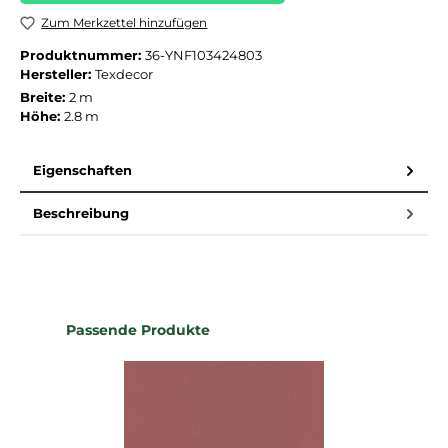
Zum Merkzettel hinzufügen
Produktnummer:
36-YNF103424803
Hersteller:
Texdecor
Breite:
2 m
Höhe:
2.8 m
Eigenschaften
Beschreibung
Produktgalerie überspringen
Passende Produkte