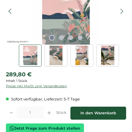
Abbildung ähnlich
Regulärer Preis:
289,80 €
Inhalt:
1 Stück
Preise inkl. MwSt. zzgl. Versandkosten
Sofort verfügbar, Lieferzeit: 5-7 Tage
Produkt Anzahl: Gib den gewünschten Wert ein oder benutze die Schaltflächen
Stück
In den Warenkorb
Jetzt Frage zum Produkt stellen