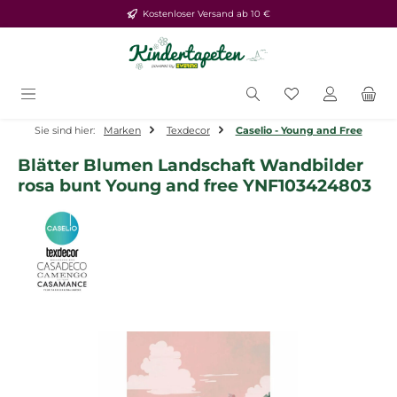
Kostenloser Versand ab 10 €
Zum Hauptinhalt springen
Du hast 0 Produ
Sie sind hier:
Marken
Texdecor
Caselio - Young and Free
Blätter Blumen Landschaft Wandbilder
rosa bunt Young and free YNF103424803
Bildergalerie überspringen