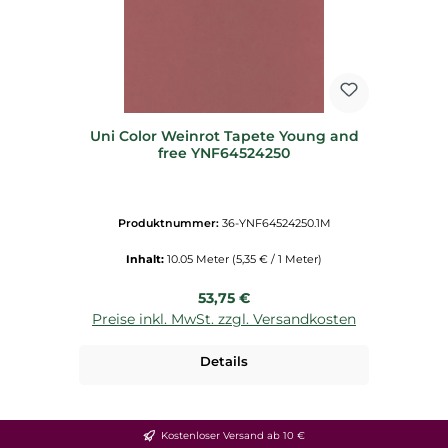
Uni Color Weinrot Tapete Young and
free YNF64524250
Produktnummer:
36-YNF64524250.1M
Inhalt:
10.05 Meter
(5,35 € / 1 Meter)
Regulärer Preis:
53,75 €
Preise inkl. MwSt. zzgl. Versandkosten
Details
Kostenloser Versand ab 10 €