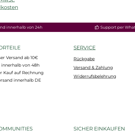
dkosten
nd innerhalb von 24h
Support per Wha
ORTEILE
SERVICE
er Versand ab 10€
Rückgabe
 innerhalb von 48h
Versand & Zahlung
 Kauf auf Rechnung
Widerrufsbelehrung
ersand innerhalb DE
OMMUNITIES
SICHER EINKAUFEN