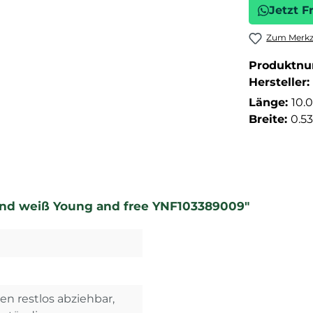
Jetzt F
Zum Merkze
Produktn
Hersteller:
Länge:
10.
Breite:
0.5
und weiß Young and free YNF103389009"
n restlos abziehbar,