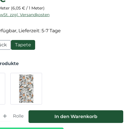
 Meter
(6,05 € / 1 Meter)
MwSt. zzgl. Versandkosten
fügbar, Lieferzeit: 5-7 Tage
ück
Tapete
Produkte
hl: Gib den gewünschten Wert ein oder benutze die Schaltfläche
Rolle
In den Warenkorb