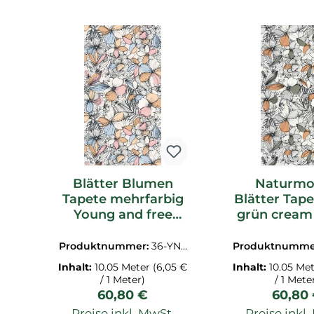
Produktgalerie überspringen
Blätter Blumen
Naturmo
Tapete mehrfarbig
Blätter Tape
Young and free
grün cream
YNF103384020
and fr
YNF10338
Produktnummer:
36-YNF
Produktnumme
103384020.1M
103387070
Inhalt:
10.05 Meter
(6,05 €
Inhalt:
10.05 Me
/ 1 Meter)
/ 1 Mete
Regulärer Preis:
Regulä
60,80 €
60,80
Preise inkl. MwSt.
Preise inkl