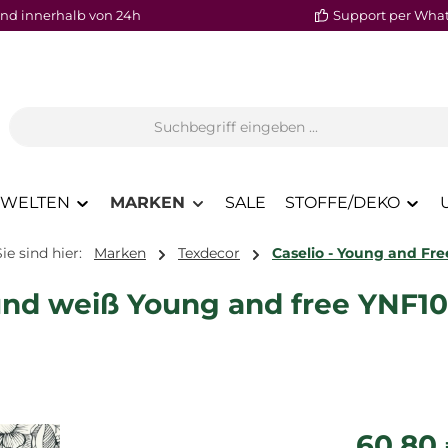
nd innerhalb von 24h
Support per Wha
WELTEN
MARKEN
SALE
STOFFE/DEKO
Sie sind hier:
Marken
Texdecor
Caselio - Young and Fre
 und weiß Young and free YNF1
Regulärer P
60,80