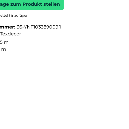
rage zum Produkt stellen
ttel hinzufügen
ummer:
36-YNF103389009.1
Texdecor
05 m
3 m