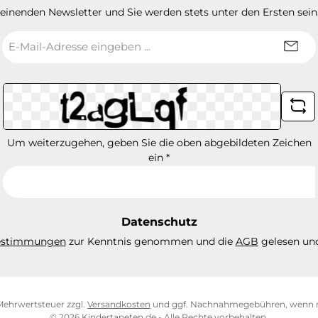
heinenden Newsletter und Sie werden stets unter den Ersten sei
E-
Mail-
Adresse
*
Um weiterzugehen, geben Sie die oben abgebildeten Zeichen
ein
*
Datenschutz
estimmungen
zur Kenntnis genommen und die
AGB
gelesen und
. Mehrwertsteuer zzgl.
Versandkosten
und ggf. Nachnahmegebühren, wenn n
© 2026 Kindertapeten.de - Alle Rechte vorbehalten.