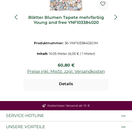
Blätter Blumen Tapete mehrfarbig
Na
Young and free YNF103384020
c
Produktnummer:
36-YNF103384020.1M
Inhalt:
10.05 Meter
(6,05 € / 1 Meter)
Regulärer Preis:
60,80 €
Preise inkl. MwSt. zzgl. Versandkosten
P
Details
Kostenloser Versand ab 10 €
SERVICE-HOTLINE
UNSERE VORTEILE