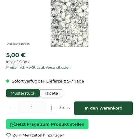
Abbildung ähnlich
Regulärer Preis:
5,00 €
Inhalt:
1 Stück
Preise inkl. MwSt. zzgl. Versandkosten
Sofort verfügbar, Lieferzeit: 5-7 Tage
Musterstück
Tapete
Produkt Anzahl: Gib den gewünschten Wert ein oder benutze die Schaltflächen
Stück
In den Warenkorb
Jetzt Frage zum Produkt stellen
Zum Merkzettel hinzufügen