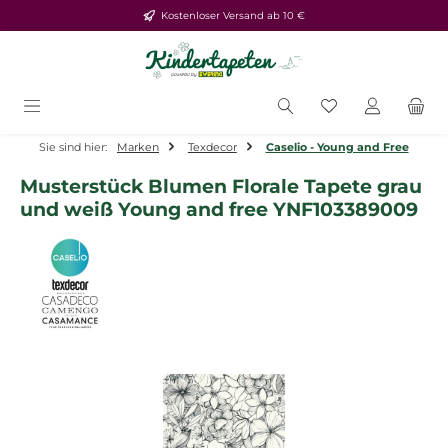
Kostenloser Versand ab 10 €
Zum Hauptinhalt springen
Du hast 0 Produ
Sie sind hier:
Marken
Texdecor
Caselio - Young and Free
Musterstück Blumen Florale Tapete grau
und weiß Young and free YNF103389009
Bildergalerie überspringen