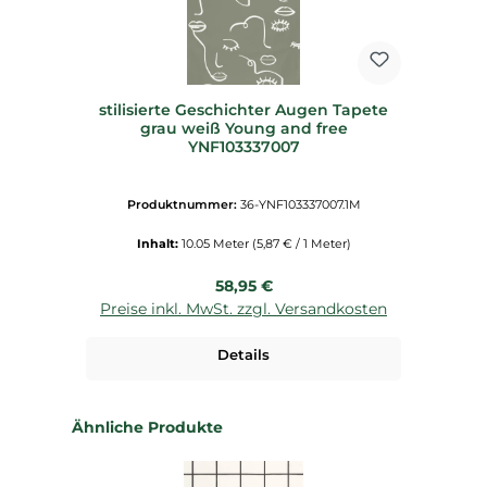
stilisierte Geschichter Augen Tapete
grau weiß Young and free
YNF103337007
Produktnummer:
36-YNF103337007.1M
Inhalt:
10.05 Meter
(5,87 € / 1 Meter)
Regulärer Preis:
58,95 €
Preise inkl. MwSt. zzgl. Versandkosten
Details
Produktgalerie überspringen
Ähnliche Produkte