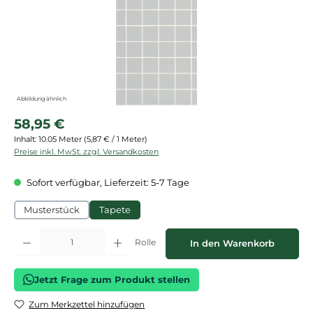
Abbildung ähnlich
Regulärer Preis:
58,95 €
Inhalt:
10.05 Meter
(5,87 € / 1 Meter)
Preise inkl. MwSt. zzgl. Versandkosten
Sofort verfügbar, Lieferzeit: 5-7 Tage
Musterstück
Tapete
Produkt Anzahl: Gib den gewünschten Wert ein oder benutze die Schaltflächen
Rolle
In den Warenkorb
Jetzt Frage zum Produkt stellen
Zum Merkzettel hinzufügen