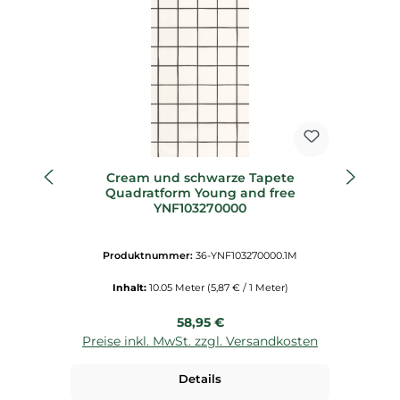
Cream und schwarze Tapete
Quadratform Young and free
w
YNF103270000
Produktnummer:
36-YNF103270000.1M
Inhalt:
10.05 Meter
(5,87 € / 1 Meter)
Regulärer Preis:
58,95 €
Preise inkl. MwSt. zzgl. Versandkosten
P
Details