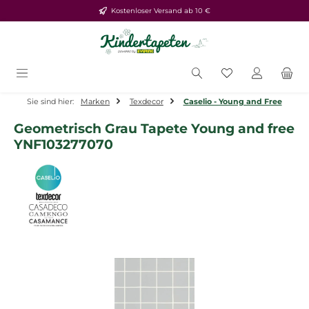
Kostenloser Versand ab 10 €
Zum Hauptinhalt springen
Du hast 0 Produ
Sie sind hier:
Marken
Texdecor
Caselio - Young and Free
Geometrisch Grau Tapete Young and free
YNF103277070
Bildergalerie überspringen