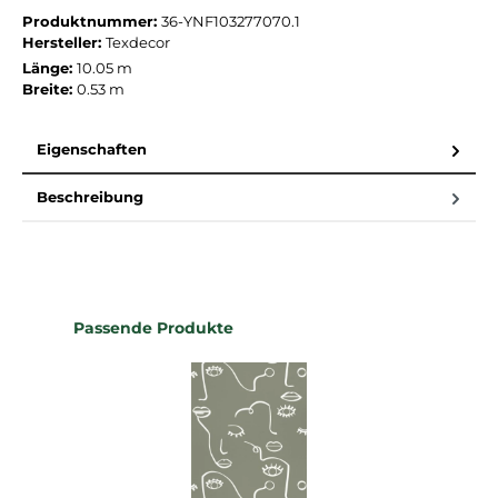
Produktnummer:
36-YNF103277070.1
Hersteller:
Texdecor
Länge:
10.05 m
Breite:
0.53 m
Eigenschaften
Beschreibung
Produktgalerie überspringen
Passende Produkte