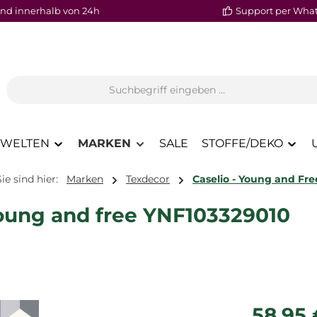
nd innerhalb von 24h
Support per Wha
WELTEN
MARKEN
SALE
STOFFE/DEKO
Sie sind hier:
Marken
Texdecor
Caselio - Young and Fre
oung and free YNF103329010
Regulärer P
58,95