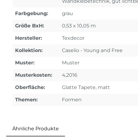
Wandklebetechnik, gut lichtb
Farbgebung:
grau
Größe BxH:
0,53 x 10,05 m
Hersteller:
Texdecor
Kollektion:
Caselio - Young and Free
Muster:
Muster
Musterkosten:
4,2016
Oberfläche:
Glatte Tapete, matt
Themen:
Formen
Ähnliche Produkte