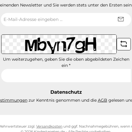
heinenden Newsletter und Sie werden stets unter den Ersten sei
E-
Mail-
Adresse
*
Um weiterzugehen, geben Sie die oben abgebildeten Zeichen
ein
*
Datenschutz
estimmungen
zur Kenntnis genommen und die
AGB
gelesen und
. Mehrwertsteuer zzgl.
Versandkosten
und ggf. Nachnahmegebühren, wenn n
© 2026 Kindertapeten.de - Alle Rechte vorbehalten.