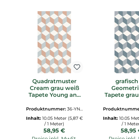
Produktgalerie überspringen
Quadratmuster
grafisch
Cream grau weiß
Geometri
Tapete Young and
Tapete gra
free YNF103324060
and fr
YNF10332
Produktnummer:
36-YNF
Produktnumme
103324060.1M
103326069
Inhalt:
10.05 Meter
(5,87 €
Inhalt:
10.05 Me
/ 1 Meter)
/ 1 Mete
Regulärer Preis:
Regulä
58,95 €
58,95
Preise inkl. MwSt.
Preise inkl