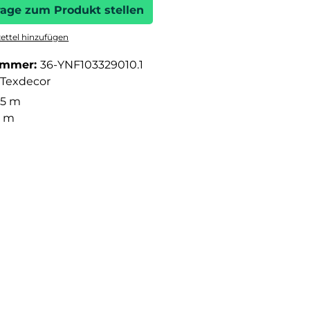
rage zum Produkt stellen
ttel hinzufügen
ummer:
36-YNF103329010.1
Texdecor
05 m
3 m