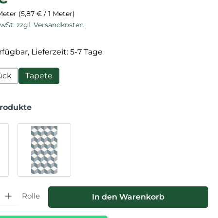
 Meter
(5,87 € / 1 Meter)
MwSt. zzgl. Versandkosten
fügbar, Lieferzeit: 5-7 Tage
ück
Tapete
Produkte
hl: Gib den gewünschten Wert ein oder benutze die Schaltfläche
Rolle
In den Warenkorb