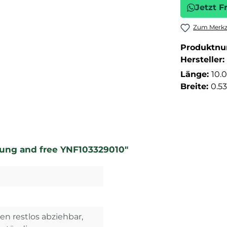
Jetzt F
Zum Merkze
Produktn
Hersteller:
Länge:
10.
Breite:
0.5
oung and free YNF103329010"
n restlos abziehbar,