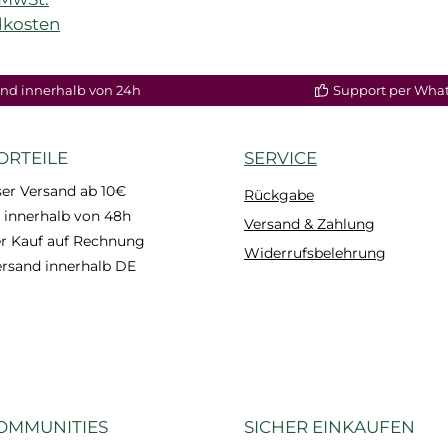
dkosten
nd innerhalb von 24h
Support per Wha
ORTEILE
SERVICE
er Versand ab 10€
Rückgabe
 innerhalb von 48h
Versand & Zahlung
 Kauf auf Rechnung
Widerrufsbelehrung
ersand innerhalb DE
OMMUNITIES
SICHER EINKAUFEN