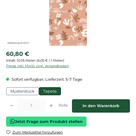
Abbildung ähnlich
Regulärer Preis:
60,80 €
Inhalt:
10.05 Meter
(6,05 € / 1 Meter)
Preise inkl. MwSt. zzgl. Versandkosten
Sofort verfügbar, Lieferzeit: 5-7 Tage
Musterstück
Tapete
Produkt Anzahl: Gib den gewünschten Wert ein oder benutze die Schaltflächen
Rolle
In den Warenkorb
Jetzt Frage zum Produkt stellen
Zum Merkzettel hinzufügen