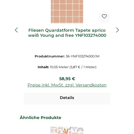
Fliesen Quardatform Tapete aprico
o
weiß Young and free YNF103274000
Produktnummer:
36-YNF103274000.1M
Inhalt:
10.05 Meter
(5,87 € / 1 Meter)
Regulärer Preis:
58,95 €
Preise inkl. MwSt. zzgl. Versandkosten
P
Details
Produktgalerie überspringen
Ähnliche Produkte