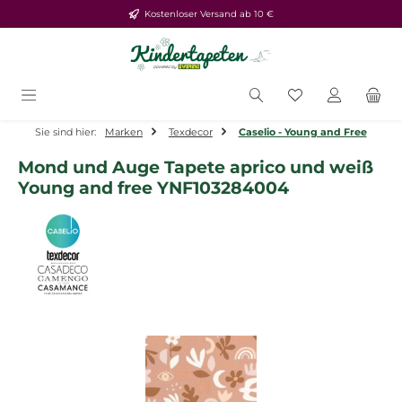
Kostenloser Versand ab 10 €
Zum Hauptinhalt springen
Du hast 0 Produ
Sie sind hier:
Marken
Texdecor
Caselio - Young and Free
Mond und Auge Tapete aprico und weiß
Young and free YNF103284004
Bildergalerie überspringen