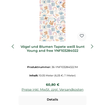
Vögel und Blumen Tapete weiß bunt
Zw
Young and free YNF103284022
Produktnummer:
36-YNF103284022.1M
Inhalt:
10.05 Meter
(6,05 € / 1 Meter)
Regulärer Preis:
60,80 €
Preise inkl. MwSt. zzgl. Versandkosten
P
Details