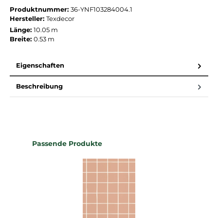
Produktnummer:
36-YNF103284004.1
Hersteller:
Texdecor
Länge:
10.05 m
Breite:
0.53 m
Eigenschaften
Beschreibung
Produktgalerie überspringen
Passende Produkte