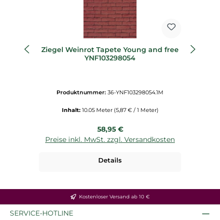
Ziegel Weinrot Tapete Young and free
Ma
YNF103298054
Produktnummer:
36-YNF103298054.1M
Inhalt:
10.05 Meter
(5,87 € / 1 Meter)
Regulärer Preis:
58,95 €
Preise inkl. MwSt. zzgl. Versandkosten
P
Details
Kostenloser Versand ab 10 €
SERVICE-HOTLINE