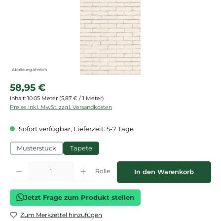
Abbildung ähnlich
Regulärer Preis:
58,95 €
Inhalt:
10.05 Meter
(5,87 € / 1 Meter)
Preise inkl. MwSt. zzgl. Versandkosten
Sofort verfügbar, Lieferzeit: 5-7 Tage
Musterstück
Tapete
Produkt Anzahl: Gib den gewünschten Wert ein oder benutze die Schaltflächen
Rolle
In den Warenkorb
Jetzt Frage zum Produkt stellen
Zum Merkzettel hinzufügen