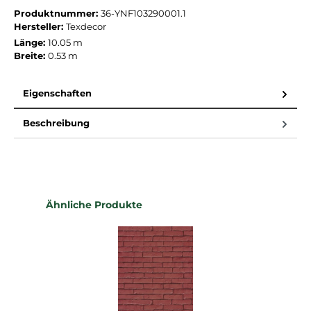
Produktnummer:
36-YNF103290001.1
Hersteller:
Texdecor
Länge:
10.05 m
Breite:
0.53 m
Eigenschaften
Beschreibung
Produktgalerie überspringen
Ähnliche Produkte