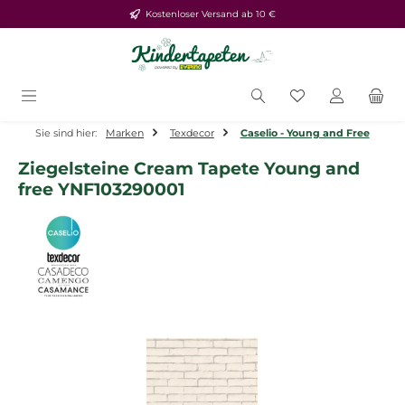
Kostenloser Versand ab 10 €
Zum Hauptinhalt springen
Du hast 0 Produ
Sie sind hier:
Marken
Texdecor
Caselio - Young and Free
Ziegelsteine Cream Tapete Young and
free YNF103290001
Bildergalerie überspringen