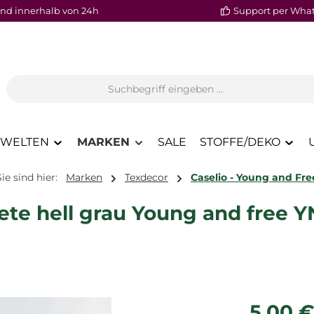
nd innerhalb von 24h
Support per Wha
WELTEN
MARKEN
SALE
STOFFE/DEKO
Sie sind hier:
Marken
Texdecor
Caselio - Young and Fre
ete hell grau Young and free
Regulärer P
5,00 