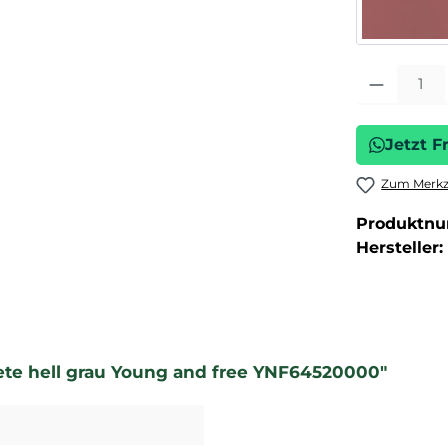
Produkt Anza
Jetzt F
Zum Merkze
Produktn
Hersteller:
te hell grau Young and free YNF64520000"