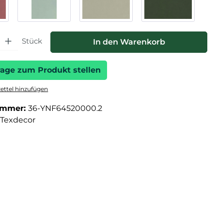
hl: Gib den gewünschten Wert ein oder benutze die Schaltfläche
Stück
In den Warenkorb
rage zum Produkt stellen
ttel hinzufügen
ummer:
36-YNF64520000.2
Texdecor