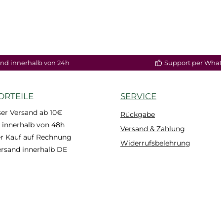
nd innerhalb von 24h
Support per Wha
ORTEILE
SERVICE
er Versand ab 10€
Rückgabe
 innerhalb von 48h
Versand & Zahlung
 Kauf auf Rechnung
Widerrufsbelehrung
ersand innerhalb DE