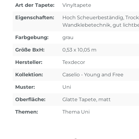
Art der Tapete:
Vinyltapete
Eigenschaften:
Hoch Scheuerbeständig, Trocke
Wandklebetechnik, gut lichtb
Farbgebung:
grau
Größe BxH:
0,53 x 10,05 m
Hersteller:
Texdecor
Kollektion:
Caselio - Young and Free
Muster:
Uni
Oberfläche:
Glatte Tapete, matt
Themen:
Thema Uni