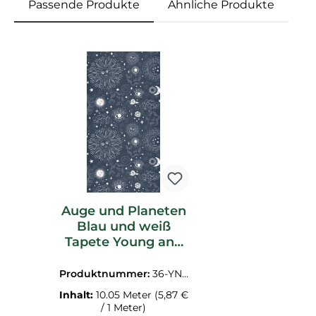
Passende Produkte
Ähnliche Produkte
Produktgalerie überspringen
Auge und Planeten
Blau und weiß
Tapete Young and
free YNF103246112
Produktnummer:
36-YNF
103246112.1M
Inhalt:
10.05 Meter
(5,87 €
/ 1 Meter)