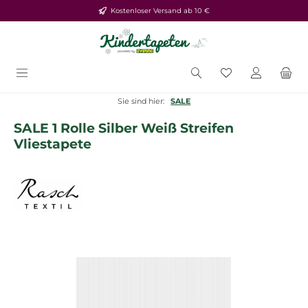
Kostenloser Versand ab 10 €
Zum Hauptinhalt springen
Du hast 0 Produ
Sie sind hier:
SALE
SALE 1 Rolle Silber Weiß Streifen
Vliestapete
Bildergalerie überspringen