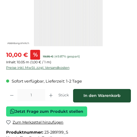
Abbildung ähnlich
Verkaufspreis:
10,00 €
%
Regulärer Preis:
19,95 €
(49.87% gespart)
Inhalt:
10.05 m
(1,00 € / 1 m)
Preise inkl. MwSt. zzgl. Versandkosten
Sofort verfügbar, Lieferzeit: 1-2 Tage
Produkt Anzahl: Gib den gewünschten Wert ein oder benutze die Schaltflächen
Stück
In den Warenkorb
Jetzt Frage zum Produkt stellen
Zum Merkzettel hinzufügen
Produktnummer:
23-289199_S