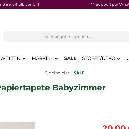
nd innerhalb von 24h
Support per Wha
WELTEN
MARKEN
SALE
STOFFE/DEKO
Sie sind hier:
SALE
 Papiertapete Babyzimmer
Verkaufspre
20,00