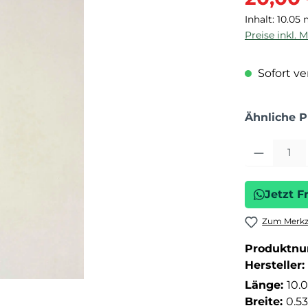
Inhalt:
10.05
Preise inkl. 
Sofort ver
Ähnliche 
Produkt Anza
Jetzt F
Zum Merkze
Produktn
Hersteller:
Länge:
10.
Breite:
0.5