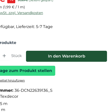
31,59 €
(36.69% gespart)
 m
(1,99 € / 1 m)
MwSt. zzgl. Versandkosten
fügbar, Lieferzeit: 5-7 Tage
Produkte
hl: Gib den gewünschten Wert ein oder benutze die Schaltfläche
Stück
In den Warenkorb
rage zum Produkt stellen
ttel hinzufügen
ummer:
36-DCN22639136_S
Texdecor
05 m
3 m