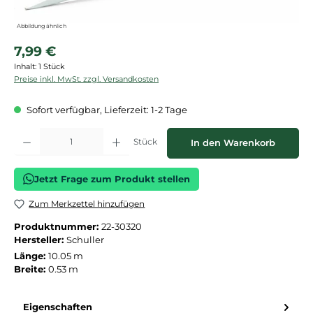
Abbildung ähnlich
Regulärer Preis:
7,99 €
Inhalt:
1 Stück
Preise inkl. MwSt. zzgl. Versandkosten
Sofort verfügbar, Lieferzeit: 1-2 Tage
Produkt Anzahl: Gib den gewünschten Wert ein oder benutze die Schaltflächen
Stück
In den Warenkorb
Jetzt Frage zum Produkt stellen
Zum Merkzettel hinzufügen
Produktnummer:
22-30320
Hersteller:
Schuller
Länge:
10.05 m
Breite:
0.53 m
Eigenschaften