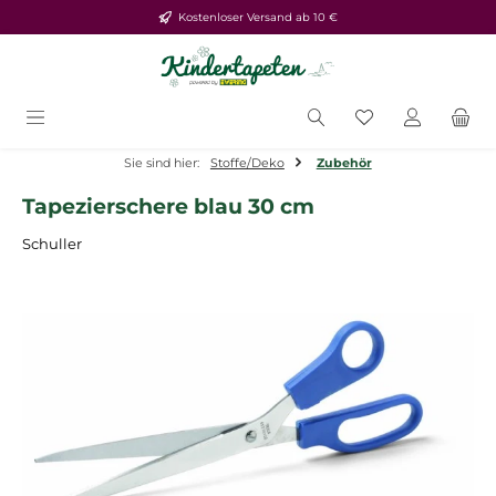
Kostenloser Versand ab 10 €
Zum Hauptinhalt springen
Du hast 0 Produ
Sie sind hier:
Stoffe/Deko
Zubehör
Tapezierschere blau 30 cm
Schuller
Bildergalerie überspringen