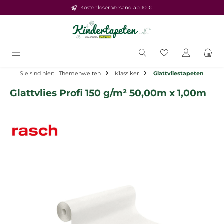
Kostenloser Versand ab 10 €
Zum Hauptinhalt springen
Du hast 0 Produ
Sie sind hier:
Themenwelten
Klassiker
Glattvliestapeten
Glattvlies Profi 150 g/m² 50,00m x 1,00m
Bildergalerie überspringen