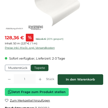
Abbildung ähnlich
Verkaufspreis:
128,36 €
%
Regulärer Preis:
160,45 €
(20% gespart)
Inhalt:
50 m
(2,57 € / 1 m)
Preise inkl. MwSt. zzgl. Versandkosten
Sofort verfügbar, Lieferzeit: 2-3 Tage
Musterstück
Tapete
Produkt Anzahl: Gib den gewünschten Wert ein oder benutze die Schaltflächen
Stück
In den Warenkorb
Jetzt Frage zum Produkt stellen
Zum Merkzettel hinzufügen