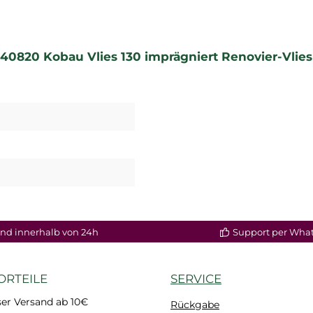
40820 Kobau Vlies 130 imprägniert Renovier-Vlies 
nd innerhalb von 24h
Support per Wha
ORTEILE
SERVICE
er Versand ab 10€
Rückgabe