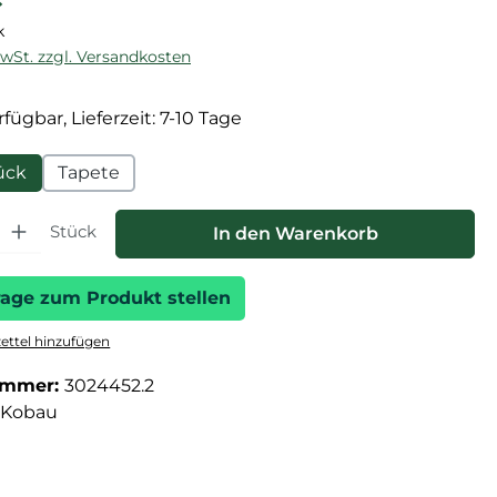
k
MwSt. zzgl. Versandkosten
fügbar, Lieferzeit: 7-10 Tage
ück
Tapete
hl: Gib den gewünschten Wert ein oder benutze die Schaltfläche
Stück
In den Warenkorb
rage zum Produkt stellen
ttel hinzufügen
ummer:
3024452.2
Kobau