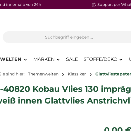
nd innerhalb von 24h
Support per Wha
WELTEN
MARKEN
SALE
STOFFE/DEKO
Sie sind hier:
Themenwelten
Klassiker
Glattvliestapete
-40820 Kobau Vlies 130 impräg
weiß innen Glattvlies Anstrichvl
Regulärer P
0,00 