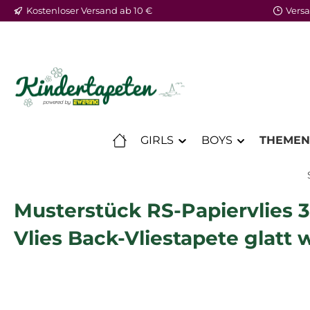
Kostenloser Versand ab 10 €
Versa
m Hauptinhalt springen
Zur Suche springen
Zur Hauptnavigation springen
GIRLS
BOYS
THEMEN
Musterstück RS-Papiervlies 3
Vlies Back-Vliestapete glatt 
Bildergalerie überspringen