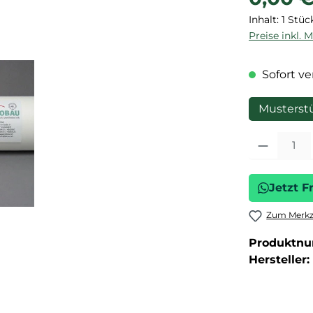
Inhalt:
1 Stüc
Preise inkl. 
Sofort ver
Musterst
Produkt Anza
Jetzt F
Zum Merkze
Produktn
Hersteller: