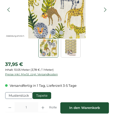
Abbildung ähnlich
Regulärer Preis:
37,95 €
Inhalt:
10.05 Meter
(3,78 € / 1 Meter)
Preise inkl. MwSt. zzgl. Versandkosten
Versandfertig in 1 Tag, Lieferzeit 3-5 Tage
Musterstück
Tapete
Produkt Anzahl: Gib den gewünschten Wert ein oder benutze die Schaltflächen
Rolle
In den Warenkorb