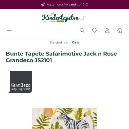
Kostenloser Versand ab 10 €
Zum Hauptinhalt springen
Du hast 0 Produ
Sie sind hier:
Girls
Bunte Tapete Safarimotive Jack n Rose
Grandeco JS2101
Bildergalerie überspringen