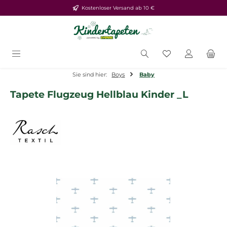
Kostenloser Versand ab 10 €
Zum Hauptinhalt springen
Du hast 0 Produ
Sie sind hier:
Boys
Baby
Tapete Flugzeug Hellblau Kinder _L
Bildergalerie überspringen