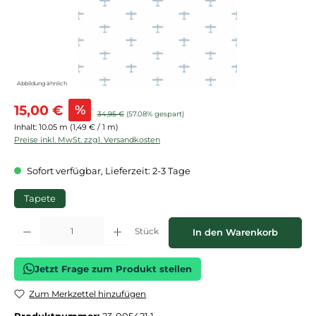
Abbildung ähnlich
Verkaufspreis:
15,00 €
%
Regulärer Preis:
34,95 €
(57.08% gespart)
Inhalt:
10.05 m
(1,49 € / 1 m)
Preise inkl. MwSt. zzgl. Versandkosten
Sofort verfügbar, Lieferzeit: 2-3 Tage
Tapete
Produkt Anzahl: Gib den gewünschten Wert ein oder benutze die Schaltflächen
Stück
In den Warenkorb
Jetzt Frage zum Produkt stellen
Zum Merkzettel hinzufügen