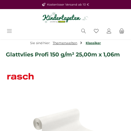
Kostenloser Versand ab 10 €
Zum Hauptinhalt springen
Du hast 0 Produ
Sie sind hier:
Themenwelten
Klassiker
Glattvlies Profi 150 g/m² 25,00m x 1,06m
Bildergalerie überspringen