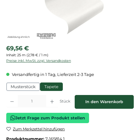
Abbildung ähnlich
Regulärer Preis:
69,56 €
Inhalt:
25 m
(2,78 € / 1 m)
Preise inkl. MwSt. zzgl. Versandkosten
Versandfertig in 1 Tag, Lieferzeit 2-3 Tage
Musterstück
Tapete
Produkt Anzahl: Gib den gewünschten Wert ein oder benutze die Schaltflächen
Stück
In den Warenkorb
Jetzt Frage zum Produkt stellen
Zum Merkzettel hinzufügen
Produktnummer:
7-165814.1