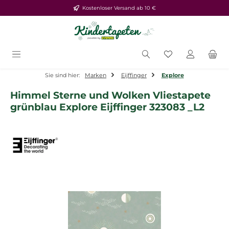
Kostenloser Versand ab 10 €
Zum Hauptinhalt springen
Du hast 0 Produ
Sie sind hier:
Marken
Eijffinger
Explore
Himmel Sterne und Wolken Vliestapete
grünblau Explore Eijffinger 323083 _L2
Bildergalerie überspringen