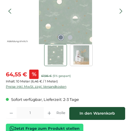
Abbildung ähnlich
Verkaufspreis:
64,55 €
%
Regulärer Preis:
67,95 €
(5% gespart)
Inhalt:
10 Meter
(6,46 € / 1 Meter)
Preise inkl. MwSt. zzgl. Versandkosten
Sofort verfügbar, Lieferzeit: 2-3 Tage
Produkt Anzahl: Gib den gewünschten Wert ein oder benutze die Schaltflächen
Rolle
In den Warenkorb
Jetzt Frage zum Produkt stellen