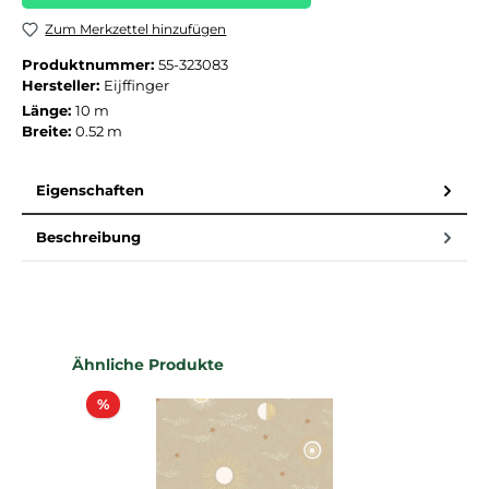
Zum Merkzettel hinzufügen
Produktnummer:
55-323083
Hersteller:
Eijffinger
Länge:
10 m
Breite:
0.52 m
Eigenschaften
Beschreibung
Produktgalerie überspringen
Ähnliche Produkte
Rabatt
%
%