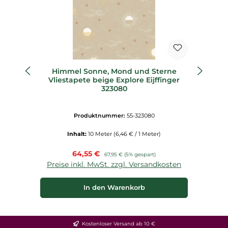
Himmel Sonne, Mond und Sterne
St
Vliestapete beige Explore Eijffinger
323080
Produktnummer:
55-323080
Inhalt:
10 Meter
(6,46 € / 1 Meter)
Verkaufspreis:
64,55 €
Regulärer Preis:
67,95 €
(5% gespart)
Preise inkl. MwSt. zzgl. Versandkosten
P
In den Warenkorb
Kostenloser Versand ab 10 €