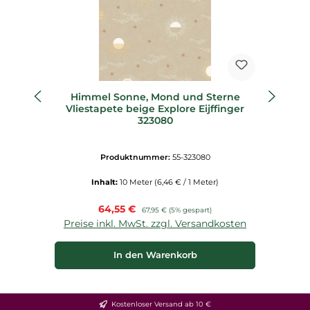
Himmel Sonne, Mond und Sterne
Vliestapete beige Explore Eijffinger
323080
Produktnummer:
55-323080
Inhalt:
10 Meter
(6,46 € / 1 Meter)
Verkaufspreis:
64,55 €
Regulärer Preis:
67,95 €
(5% gespart)
Preise inkl. MwSt. zzgl. Versandkosten
P
In den Warenkorb
Kostenloser Versand ab 10 €