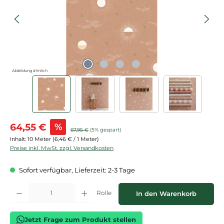
Abbildung ähnlich
Verkaufspreis:
64,55 €
%
Regulärer Preis:
67,95 €
(5% gespart)
Inhalt:
10 Meter
(6,46 € / 1 Meter)
Preise inkl. MwSt. zzgl. Versandkosten
Sofort verfügbar, Lieferzeit: 2-3 Tage
Produkt Anzahl: Gib den gewünschten Wert ein oder benutze die Schaltflächen
Rolle
In den Warenkorb
Jetzt Frage zum Produkt stellen