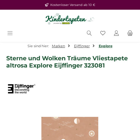
Kostenloser Versand ab 10 €
Zum Hauptinhalt springen
Du hast 0 Produ
Sie sind hier:
Marken
Eijffinger
Explore
Sterne und Wolken Träume Vliestapete
altrosa Explore Eijffinger 323081
Bildergalerie überspringen