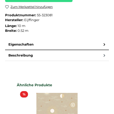
Zum Merkzettel hinzufügen
Produktnummer:
55-323081
Hersteller:
Eijffinger
Länge:
10 m
Breite:
0.52 m
Eigenschaften
Beschreibung
Produktgalerie überspringen
Ähnliche Produkte
Rabatt
%
%