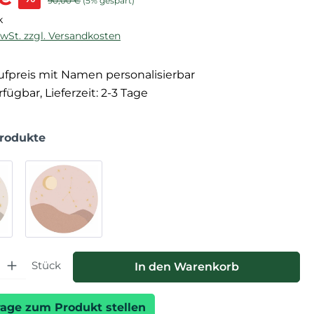
90,00 €
(5% gespart)
k
MwSt. zzgl. Versandkosten
fpreis mit Namen personalisierbar
fügbar, Lieferzeit: 2-3 Tage
Produkte
hl: Gib den gewünschten Wert ein oder benutze die Schaltfläche
Stück
In den Warenkorb
rage zum Produkt stellen