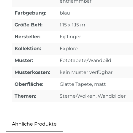
entflammbar
Farbgebung:
blau
Größe BxH:
1,15 x 1,15 m
Hersteller:
Eijffinger
Kollektion:
Explore
Muster:
Fototapete/Wandbild
Musterkosten:
kein Muster verfügbar
Oberfläche:
Glatte Tapete, matt
Themen:
Sterne/Wolken, Wandbilder
Ähnliche Produkte