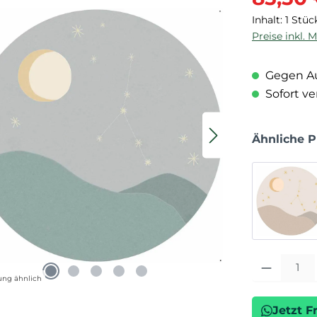
Inhalt:
1 Stüc
Preise inkl. 
Gegen Au
Sofort ver
Ähnliche 
Produkt Anza
ung ähnlich
Jetzt F