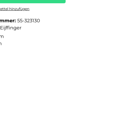
ttel hinzufügen
ummer:
55-323130
Eijffinger
 m
m