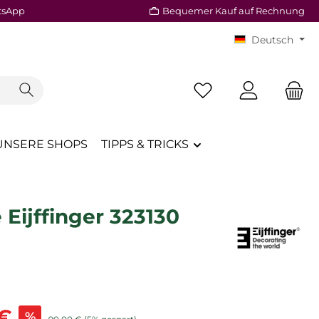
tsApp
Bequemer Kauf auf Rechnung
Deutsch
Du hast 0 Produkte a
UNSERE SHOPS
TIPPS & TRICKS
Eijffinger 323130
is:
 €
%
Regulärer Preis: