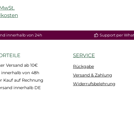
)
. MwSt.
dkosten
enkorb
nd innerhalb von 24h
Support per Wha
ORTEILE
SERVICE
er Versand ab 10€
Rückgabe
 innerhalb von 48h
Versand & Zahlung
 Kauf auf Rechnung
Widerrufsbelehrung
ersand innerhalb DE