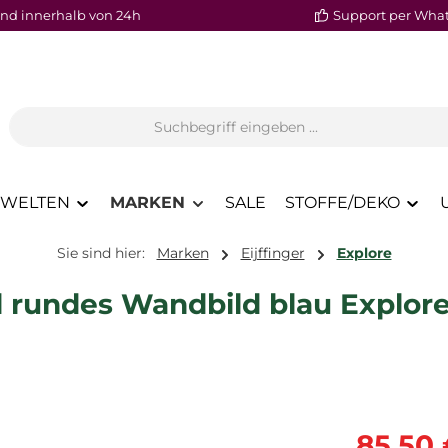
nd innerhalb von 24h
Support per Wha
WELTEN
MARKEN
SALE
STOFFE/DEKO
Sie sind hier:
Marken
Eijffinger
Explore
rundes Wandbild blau Explore 
Verkaufspre
85,50