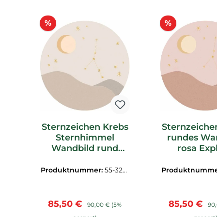
Produktgalerie überspringen
Rabatt
Rabatt
%
%
Sternzeichen Krebs
Sternzeiche
Sternhimmel
rundes Wa
Wandbild rund
rosa Exp
beige Explore
Eijffinger 
Eijffinger 323128
Produktnummer:
55-3231
Produktnumme
28
29
Verkaufspreis:
Regulärer Preis:
Verkaufspre
Reg
85,50 €
85,50 €
90,00 €
(5%
90