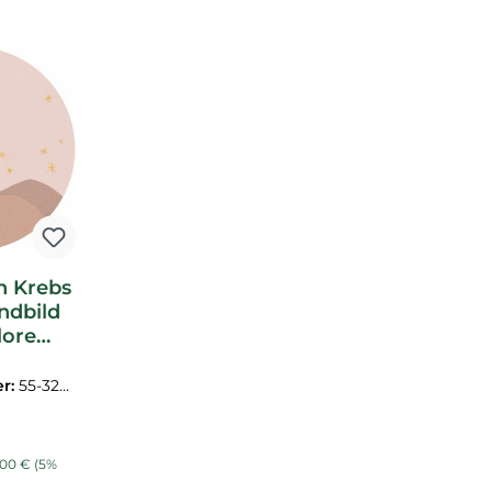
n Krebs
ndbild
lore
323129
r:
55-3231
is:
ulärer Preis:
,00 €
(5%