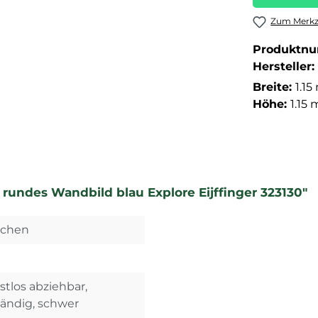
Zum Merkze
Produktn
Hersteller:
Breite:
1.15
Höhe:
1.15 
undes Wandbild blau Explore Eijffinger 323130"
dchen
stlos abziehbar,
tändig, schwer