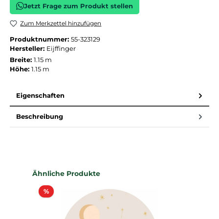
Jetzt Frage zum Produkt stellen
Zum Merkzettel hinzufügen
Produktnummer:
55-323129
Hersteller:
Eijffinger
Breite:
1.15 m
Höhe:
1.15 m
Eigenschaften
Beschreibung
Produktgalerie überspringen
Ähnliche Produkte
Rabatt
%
%