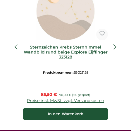
Sternzeichen Krebs Sternhimmel
S
Wandbild rund beige Explore Eijffinger
Wa
323128
Produktnummer:
55-323128
Verkaufspreis:
85,50 €
Regulärer Preis:
90,00 €
(5% gespart)
Preise inkl. MwSt. zzgl. Versandkosten
P
In den Warenkorb