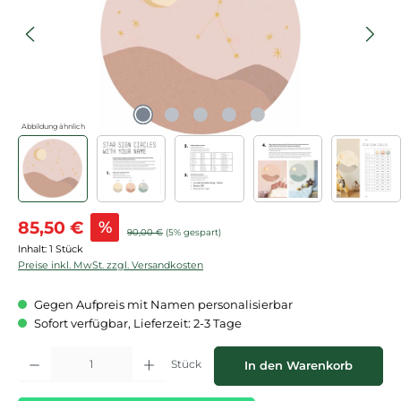
Abbildung ähnlich
Verkaufspreis:
85,50 €
%
Regulärer Preis:
90,00 €
(5% gespart)
Inhalt:
1 Stück
Preise inkl. MwSt. zzgl. Versandkosten
Gegen Aufpreis mit Namen personalisierbar
Sofort verfügbar, Lieferzeit: 2-3 Tage
Produkt Anzahl: Gib den gewünschten Wert ein oder benutze die Schaltflächen
Stück
In den Warenkorb