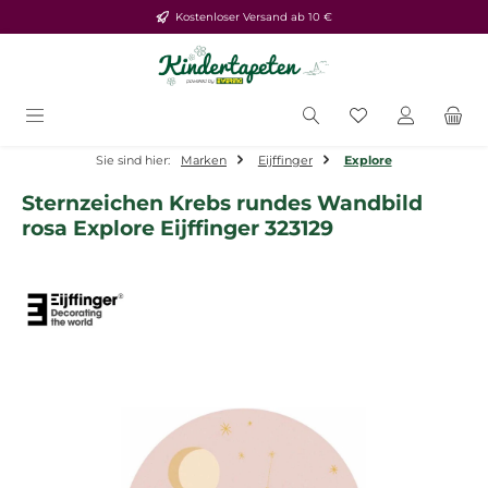
Kostenloser Versand ab 10 €
Zum Hauptinhalt springen
Du hast 0 Produ
Sie sind hier:
Marken
Eijffinger
Explore
Sternzeichen Krebs rundes Wandbild
rosa Explore Eijffinger 323129
Bildergalerie überspringen