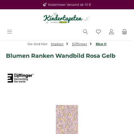
Kostenloser Versand ab 10 €
Zum Hauptinhalt springen
Du hast 0 Produ
Sie sind hier:
Marken
Eijffinger
Rice II
Blumen Ranken Wandbild Rosa Gelb
Bildergalerie überspringen