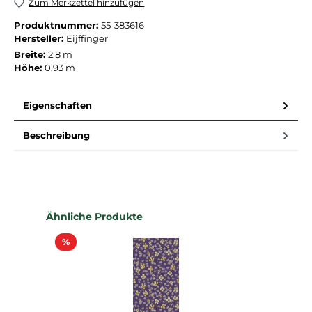
Zum Merkzettel hinzufügen
Produktnummer:
55-383616
Hersteller:
Eijffinger
Breite:
2.8 m
Höhe:
0.93 m
Eigenschaften
Beschreibung
Produktgalerie überspringen
Ähnliche Produkte
Rabatt
%