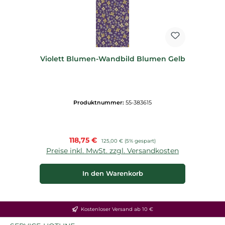
Violett Blumen-Wandbild Blumen Gelb
Produktnummer:
55-383615
Verkaufspreis:
118,75 €
Regulärer Preis:
125,00 €
(5% gespart)
Preise inkl. MwSt. zzgl. Versandkosten
In den Warenkorb
Kostenloser Versand ab 10 €