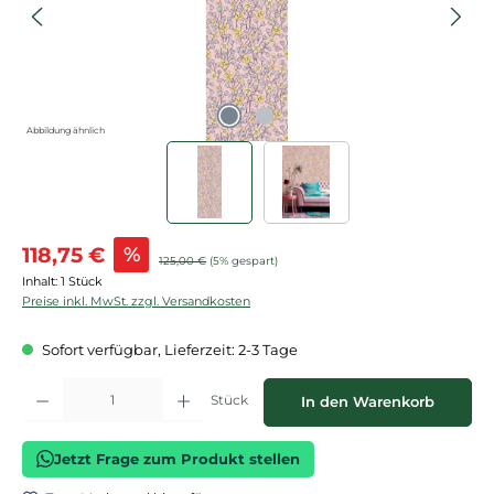
Abbildung ähnlich
Verkaufspreis:
118,75 €
%
Regulärer Preis:
125,00 €
(5% gespart)
Inhalt:
1 Stück
Preise inkl. MwSt. zzgl. Versandkosten
Sofort verfügbar, Lieferzeit: 2-3 Tage
Produkt Anzahl: Gib den gewünschten Wert ein oder benutze die Schaltflächen
Stück
In den Warenkorb
Jetzt Frage zum Produkt stellen