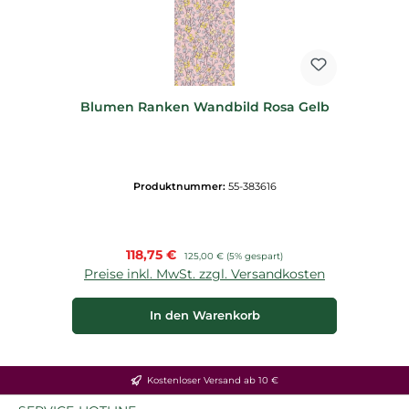
Blumen Ranken Wandbild Rosa Gelb
Produktnummer:
55-383616
Verkaufspreis:
118,75 €
Regulärer Preis:
125,00 €
(5% gespart)
Preise inkl. MwSt. zzgl. Versandkosten
In den Warenkorb
Kostenloser Versand ab 10 €