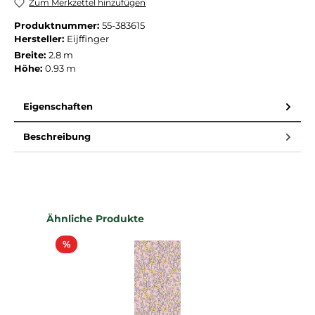
Zum Merkzettel hinzufügen
Produktnummer:
55-383615
Hersteller:
Eijffinger
Breite:
2.8 m
Höhe:
0.93 m
Eigenschaften
Beschreibung
Produktgalerie überspringen
Ähnliche Produkte
Rabatt
%