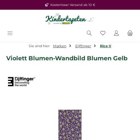
Kostenloser Versand ab 10 €
Zum Hauptinhalt springen
Du hast 0 Produ
Sie sind hier:
Marken
Eijffinger
Rice II
Violett Blumen-Wandbild Blumen Gelb
Bildergalerie überspringen