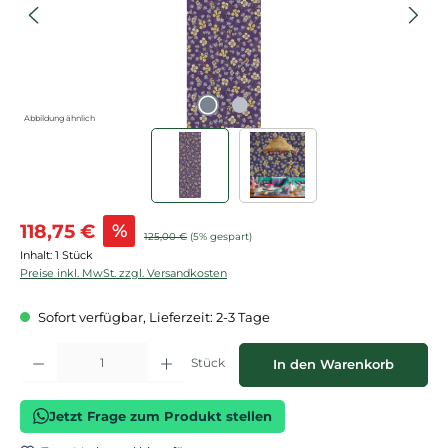
Abbildung ähnlich
Verkaufspreis:
118,75 €
%
Regulärer Preis:
125,00 €
(5% gespart)
Inhalt:
1 Stück
Preise inkl. MwSt. zzgl. Versandkosten
Sofort verfügbar, Lieferzeit: 2-3 Tage
Produkt Anzahl: Gib den gewünschten Wert ein oder benutze die Schaltflächen
Stück
In den Warenkorb
Jetzt Frage zum Produkt stellen