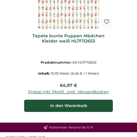
Tapete bunte Puppen Mädchen
Kleider weiß HLTF112653
Produktnummer:
60-HLTF112653
Inhalt:
10.05 Meter
(6,46 € / 1 Meter)
Regulärer Preis:
64,97 €
Preise inkl. MwSt. zzgl. Versandkosten
In den Warenkorb
Kostenloser Versand ab 10 €