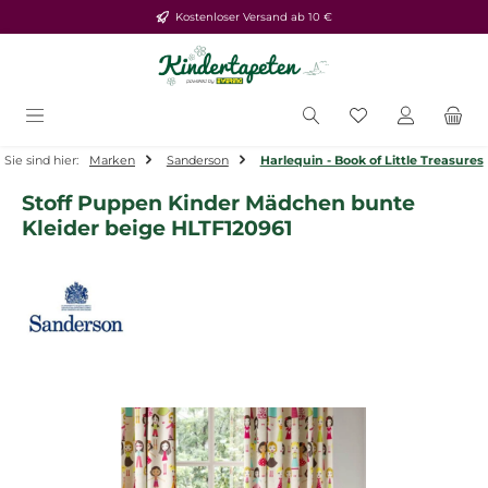
Kostenloser Versand ab 10 €
Zum Hauptinhalt springen
Du hast 0 Produ
Sie sind hier:
Marken
Sanderson
Harlequin - Book of Little Treasures
Stoff Puppen Kinder Mädchen bunte
Kleider beige HLTF120961
Bildergalerie überspringen