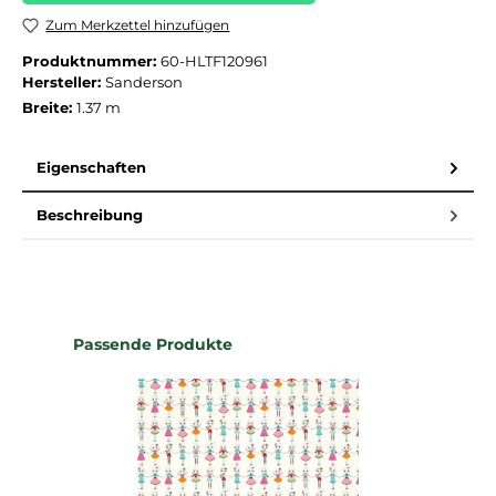
Zum Merkzettel hinzufügen
Produktnummer:
60-HLTF120961
Hersteller:
Sanderson
Breite:
1.37 m
Eigenschaften
Beschreibung
Produktgalerie überspringen
Passende Produkte