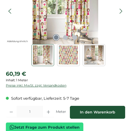
Abbildung ähnlich
Regulärer Preis:
60,19 €
Inhalt:
1 Meter
Preise inkl. MwSt. zzgl. Versandkosten
Sofort verfügbar, Lieferzeit: 5-7 Tage
Produkt Anzahl: Gib den gewünschten Wert ein oder benutze die Schaltflächen
Meter
In den Warenkorb
Jetzt Frage zum Produkt stellen