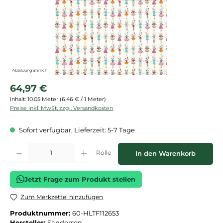
Abbildung ähnlich
Regulärer Preis:
64,97 €
Inhalt:
10.05 Meter
(6,46 € / 1 Meter)
Preise inkl. MwSt. zzgl. Versandkosten
Sofort verfügbar, Lieferzeit: 5-7 Tage
Produkt Anzahl: Gib den gewünschten Wert ein oder benutze die Schaltflächen
Rolle
In den Warenkorb
Jetzt Frage zum Produkt stellen
Zum Merkzettel hinzufügen
Produktnummer:
60-HLTF112653
Hersteller:
Sanderson