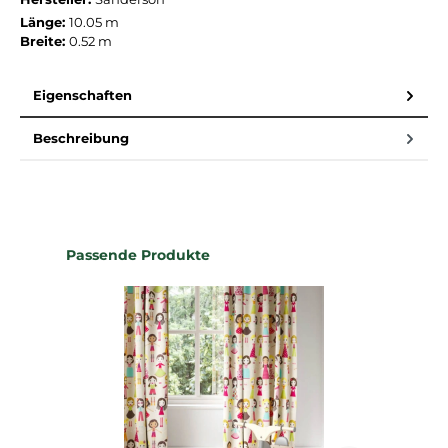
Länge:
10.05 m
Breite:
0.52 m
Eigenschaften
Beschreibung
Produktgalerie überspringen
Passende Produkte