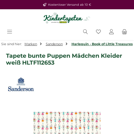
Kostenloser Versand ab 10 €
Zum Hauptinhalt springen
Du hast 0 Produ
Sie sind hier:
Marken
Sanderson
Harlequin - Book of Little Treasures
Tapete bunte Puppen Mädchen Kleider
weiß HLTF112653
Bildergalerie überspringen