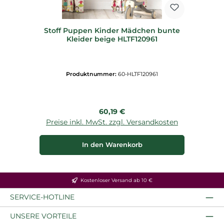
Stoff Puppen Kinder Mädchen bunte
Kleider beige HLTF120961
Produktnummer:
60-HLTF120961
Regulärer Preis:
60,19 €
Preise inkl. MwSt. zzgl. Versandkosten
In den Warenkorb
Kostenloser Versand ab 10 €
SERVICE-HOTLINE
UNSERE VORTEILE