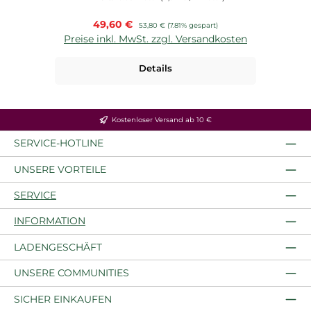
Verkaufspreis:
49,60 €
Regulärer Preis:
53,80 €
(7.81% gespart)
Preise inkl. MwSt. zzgl. Versandkosten
P
Details
Kostenloser Versand ab 10 €
SERVICE-HOTLINE
UNSERE VORTEILE
SERVICE
INFORMATION
LADENGESCHÄFT
UNSERE COMMUNITIES
SICHER EINKAUFEN