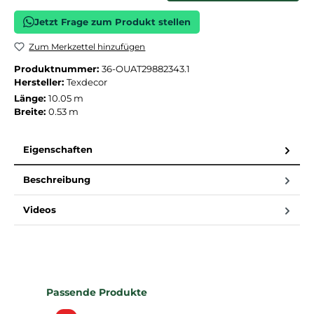
Jetzt Frage zum Produkt stellen
Zum Merkzettel hinzufügen
Produktnummer:
36-OUAT29882343.1
Hersteller:
Texdecor
Länge:
10.05 m
Breite:
0.53 m
Eigenschaften
Beschreibung
Videos
Produktgalerie überspringen
Passende Produkte