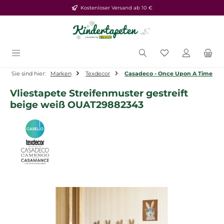
Kostenloser Versand ab 10 €
Zum Hauptinhalt springen
Du hast 0 Produ
Sie sind hier:
Marken
Texdecor
Casadeco - Once Upon A Time
Vliestapete Streifenmuster gestreift
beige weiß OUAT29882343
Bildergalerie überspringen