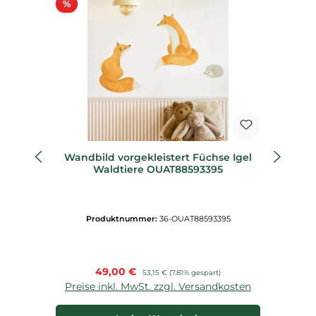
Rabatt
%
%
Wandbild vorgekleistert Füchse Igel
Vl
Waldtiere OUAT88593395
Produktnummer:
36-OUAT88593395
Verkaufspreis:
49,00 €
Regulärer Preis:
53,15 €
(7.81% gespart)
Preise inkl. MwSt. zzgl. Versandkosten
P