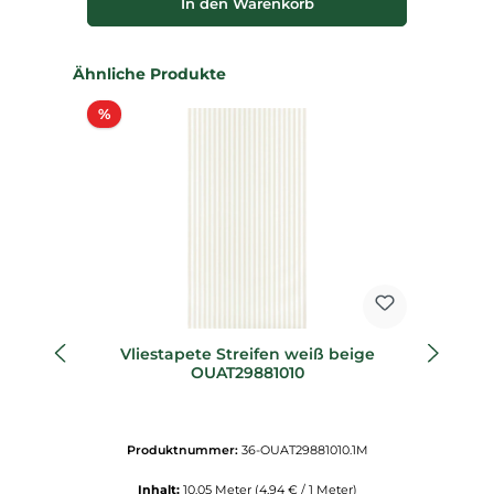
In den Warenkorb
Produktgalerie überspringen
Ähnliche Produkte
Rabatt
%
%
Vliestapete Streifen weiß beige
V
OUAT29881010
Produktnummer:
36-OUAT29881010.1M
Inhalt:
10.05 Meter
(4,94 € / 1 Meter)