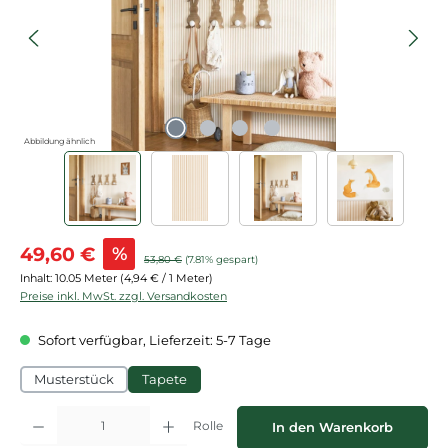
Abbildung ähnlich
Verkaufspreis:
49,60 €
%
Regulärer Preis:
53,80 €
(7.81% gespart)
Inhalt:
10.05 Meter
(4,94 € / 1 Meter)
Preise inkl. MwSt. zzgl. Versandkosten
Sofort verfügbar, Lieferzeit: 5-7 Tage
Musterstück
Tapete
Produkt Anzahl: Gib den gewünschten Wert ein oder benutze die Schaltflächen
Rolle
In den Warenkorb