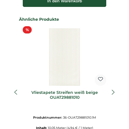
In den Warenkorb
Produktgalerie überspringen
Ähnliche Produkte
Rabatt
%
%
Vliestapete Streifen weiß beige
V
OUAT29881010
Produktnummer:
36-OUAT29881010.1M
Inhalt:
10.05 Meter
(4,94 € / 1 Meter)