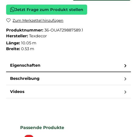
Jetzt Frage zum Produkt stellen
Zum Merkzettel hinzufügen
Produktnummer:
36-OUAT29887589.1
Hersteller:
Texdecor
Länge:
10.05 m
Breite:
0.53 m
Eigenschaften
Beschreibung
Videos
Produktgalerie überspringen
Passende Produkte