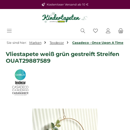
Kostenloser Versand ab 10 €
Zum Hauptinhalt springen
Du hast 0 Produ
Sie sind hier:
Marken
Texdecor
Casadeco - Once Upon A Time
Vliestapete weiß grün gestreift Streifen
OUAT29887589
Bildergalerie überspringen