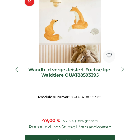
Rabatt
%
%
Wandbild vorgekleistert Füchse Igel
Vl
Waldtiere OUAT88593395
Produktnummer:
36-OUAT88593395
Verkaufspreis:
49,00 €
Regulärer Preis:
53,15 €
(7.81% gespart)
Preise inkl. MwSt. zzgl. Versandkosten
P