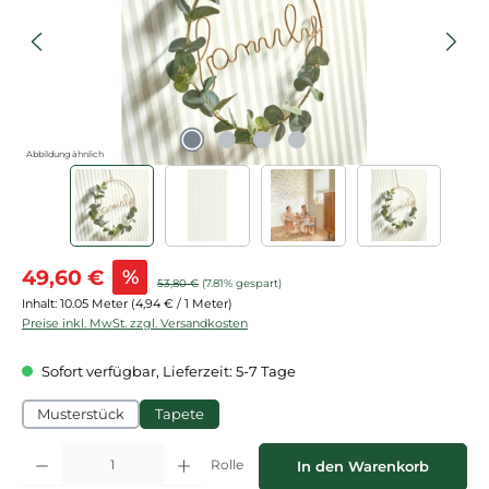
Abbildung ähnlich
Verkaufspreis:
49,60 €
%
Regulärer Preis:
53,80 €
(7.81% gespart)
Inhalt:
10.05 Meter
(4,94 € / 1 Meter)
Preise inkl. MwSt. zzgl. Versandkosten
Sofort verfügbar, Lieferzeit: 5-7 Tage
Musterstück
Tapete
Produkt Anzahl: Gib den gewünschten Wert ein oder benutze die Schaltflächen
Rolle
In den Warenkorb