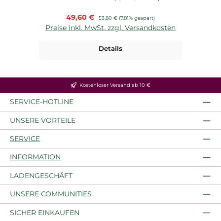
Verkaufspreis:
49,60 €
Regulärer Preis:
53,80 €
(7.81% gespart)
Preise inkl. MwSt. zzgl. Versandkosten
P
Details
Kostenloser Versand ab 10 €
SERVICE-HOTLINE
UNSERE VORTEILE
SERVICE
INFORMATION
LADENGESCHÄFT
UNSERE COMMUNITIES
SICHER EINKAUFEN