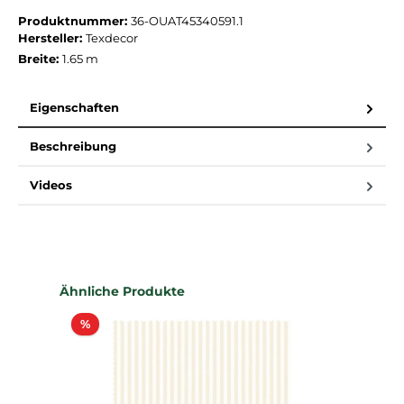
Produktnummer:
36-OUAT45340591.1
Hersteller:
Texdecor
Breite:
1.65 m
Eigenschaften
Beschreibung
Videos
Produktgalerie überspringen
Ähnliche Produkte
Rabatt
%
%