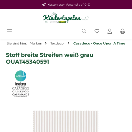
Kostenloser Versand ab 10 €
Zum Hauptinhalt springen
Du hast 0 Produ
Sie sind hier:
Marken
Texdecor
Casadeco - Once Upon A Time
Stoff breite Streifen weiß grau
OUAT45340591
Bildergalerie überspringen