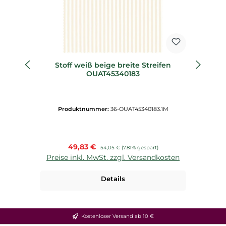
Stoff weiß beige breite Streifen
St
OUAT45340183
Produktnummer:
36-OUAT45340183.1M
Verkaufspreis:
49,83 €
Regulärer Preis:
54,05 €
(7.81% gespart)
Preise inkl. MwSt. zzgl. Versandkosten
P
Details
Kostenloser Versand ab 10 €