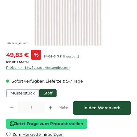
Abbildung ähnlich
Verkaufspreis:
49,83 €
%
Regulärer Preis:
54,05 €
(7.81% gespart)
Inhalt:
1 Meter
Preise inkl. MwSt. zzgl. Versandkosten
Sofort verfügbar, Lieferzeit: 5-7 Tage
Musterstück
Stoff
Produkt Anzahl: Gib den gewünschten Wert ein oder benutze die Schaltflächen
Meter
In den Warenkorb
Jetzt Frage zum Produkt stellen
Zum Merkzettel hinzufügen