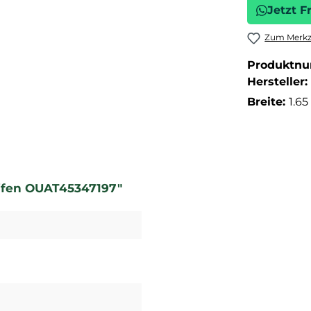
Jetzt F
Zum Merkze
Produktn
Hersteller:
Breite:
1.6
reifen OUAT45347197"