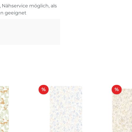
, Nähservice möglich, als
en geeignet
Rabatt
Raba
%
%