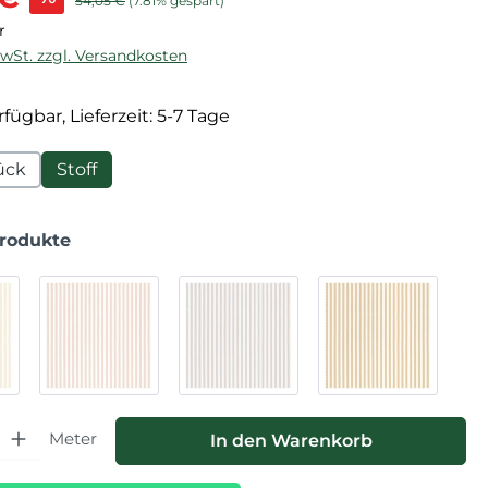
54,05 €
(7.81% gespart)
r
MwSt. zzgl. Versandkosten
fügbar, Lieferzeit: 5-7 Tage
ück
Stoff
Produkte
hl: Gib den gewünschten Wert ein oder benutze die Schaltfläche
Meter
In den Warenkorb