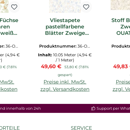
 Füchse
Vliestapete
Stoff B
ren
pastellfarbene
Zwe
 weiß
Blätter Zweige
OUA
weiß blau
7253
OUAT88326782
er:
36-OU
Produktnummer:
36-OU
Produk
3.1M
AT88326782.1M
AT8
ter
(4,94 €
Inhalt:
10.05 Meter
(4,94 €
r)
/ 1 Meter)
is:
lärer Preis:
Verkaufspreis:
Regulärer Preis:
Verkau
49,60 €
49,83
80 €
(7.81%
53,80 €
(7.81%
)
gespart)
. MwSt.
Preise inkl. MwSt.
Preise
dkosten
zzgl. Versandkosten
zzgl. 
nd innerhalb von 24h
Support per Wha
ORTEILE
SERVICE