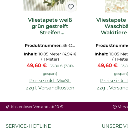
Vliestapete weiß
Vliestapete
grün gestreift
Waschbä
Streifen
Waldtiere
OUAT29887589
grün
OUAT8827
Produktnummer:
36-OU
Produktnumm
AT29887589.1M
AT8827725
Inhalt:
10.05 Meter
(4,94 €
Inhalt:
10.05 Me
/ 1 Meter)
/ 1 Mete
Verkaufspreis:
Regulärer Preis:
Verkaufspre
Regu
49,60 €
49,60 €
53,80 €
(7.81%
53,
gespart)
gespart
Preise inkl. MwSt.
Preise inkl
zzgl. Versandkosten
zzgl. Versan
Kostenloser Versand ab 10 €
Versa
SERVICE-HOTLINE
UNSERE V