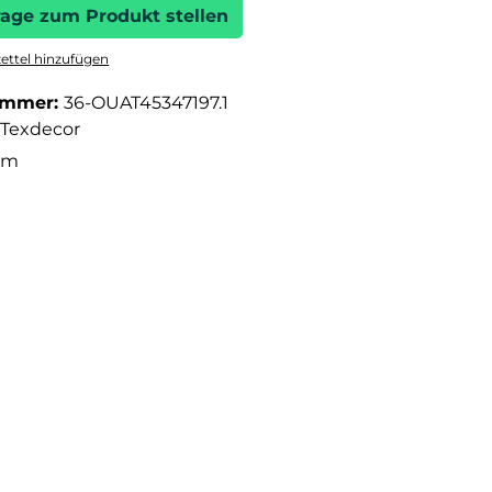
rage zum Produkt stellen
ttel hinzufügen
ummer:
36-OUAT45347197.1
Texdecor
5 m