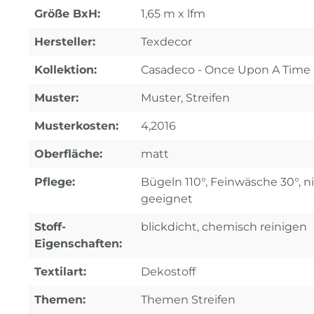
Größe BxH:
1,65 m x lfm
Hersteller:
Texdecor
Kollektion:
Casadeco - Once Upon A Time
Muster:
Muster, Streifen
Musterkosten:
4,2016
Oberfläche:
matt
Pflege:
Bügeln 110°, Feinwäsche 30°, n
geeignet
Stoff-
blickdicht, chemisch reinigen
Eigenschaften:
Textilart:
Dekostoff
Themen:
Themen Streifen