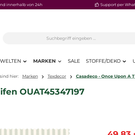
nd innerhalb von 24h
Support per Wha
WELTEN
MARKEN
SALE
STOFFE/DEKO
sind hier:
Marken
Texdecor
Casadeco - Once Upon A 
reifen OUAT45347197
Verkaufspre
49,83