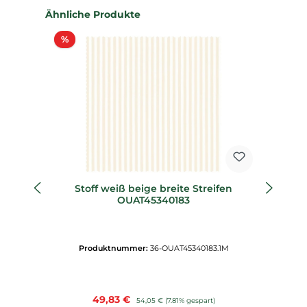
Produktgalerie überspringen
Ähnliche Produkte
Rabatt
%
%
Stoff weiß beige breite Streifen
St
OUAT45340183
Produktnummer:
36-OUAT45340183.1M
Verkaufspreis:
49,83 €
Regulärer Preis:
54,05 €
(7.81% gespart)