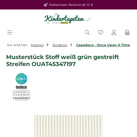
Kostenloser Versand ab 10 €
Zum Hauptinhalt springen
Du hast 0 Produ
Sie sind hier:
Marken
Texdecor
Casadeco - Once Upon A Time
Musterstück Stoff weiß grün gestreift
Streifen OUAT45347197
Bildergalerie überspringen