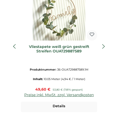
Vliestapete weiß grün gestreift
Streifen OUAT29887589
W
Produktnummer:
36-OUAT29887589.1M
Inhalt:
10.05 Meter
(4,94 € / 1 Meter)
Verkaufspreis:
49,60 €
Regulärer Preis:
53,80 €
(7.81% gespart)
Preise inkl. MwSt. zzgl. Versandkosten
P
Details