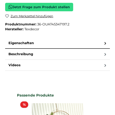
Jetzt Frage zum Produkt stellen
Zum Merkzettel hinzufügen
Produktnummer:
36-OUAT45347197.2
Hersteller:
Texdecor
Eigenschaften
Beschreibung
Videos
Produktgalerie überspringen
Passende Produkte
Rabatt
%
%