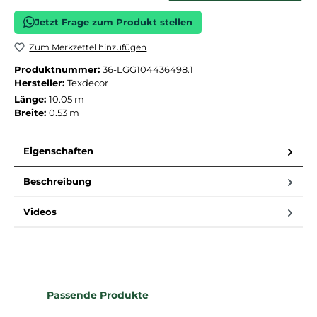
Jetzt Frage zum Produkt stellen
Zum Merkzettel hinzufügen
Produktnummer:
36-LGG104436498.1
Hersteller:
Texdecor
Länge:
10.05 m
Breite:
0.53 m
Eigenschaften
Beschreibung
Videos
Produktgalerie überspringen
Passende Produkte