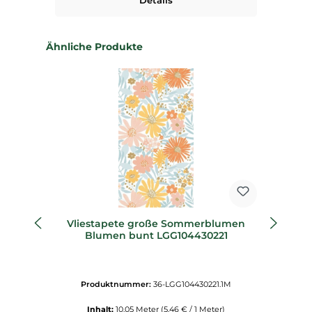
Details
Produktgalerie überspringen
Ähnliche Produkte
Vliestapete große Sommerblumen
Blumen bunt LGG104430221
Produktnummer:
36-LGG104430221.1M
Inhalt:
10.05 Meter
(5,46 € / 1 Meter)