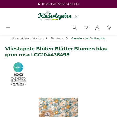
Kostenloser Versand ab 10 €
Zum Hauptinhalt springen
Du hast 0 Produ
Sie sind hier:
Marken
Texdecor
Caselio - Let´s Go girls
Vliestapete Blüten Blätter Blumen blau
grün rosa LGG104436498
Bildergalerie überspringen