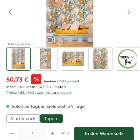
Abbildung ähnlich
Verkaufspreis:
50,73 €
%
Regulärer Preis:
54,89 €
(7.58% gespart)
Inhalt:
10.05 Meter
(5,05 € / 1 Meter)
Preise inkl. MwSt. zzgl. Versandkosten
Sofort verfügbar, Lieferzeit: 5-7 Tage
Musterstück
Tapete
Produkt Anzahl: Gib den gewünschten Wert ein oder benutze die Schaltflächen
Rolle
In den Warenkorb