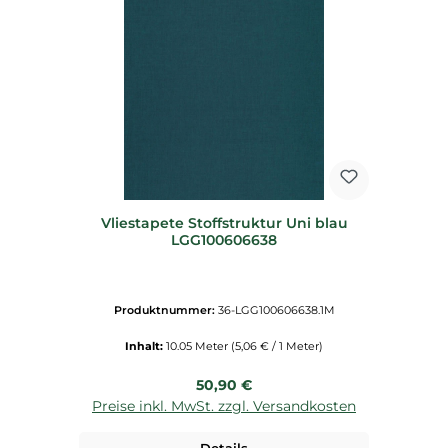
Vliestapete Stoffstruktur Uni blau
LGG100606638
Produktnummer:
36-LGG100606638.1M
Inhalt:
10.05 Meter
(5,06 € / 1 Meter)
Regulärer Preis:
50,90 €
Preise inkl. MwSt. zzgl. Versandkosten