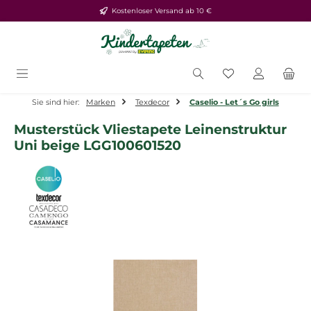
Kostenloser Versand ab 10 €
Zum Hauptinhalt springen
Du hast 0 Produ
Sie sind hier:
Marken
Texdecor
Caselio - Let´s Go girls
Musterstück Vliestapete Leinenstruktur
Uni beige LGG100601520
Bildergalerie überspringen