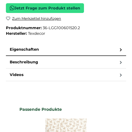
Jetzt Frage zum Produkt stellen
Zum Merkzettel hinzufügen
Produktnummer:
36-LGG100601520.2
Hersteller:
Texdecor
Eigenschaften
Beschreibung
Videos
Produktgalerie überspringen
Passende Produkte