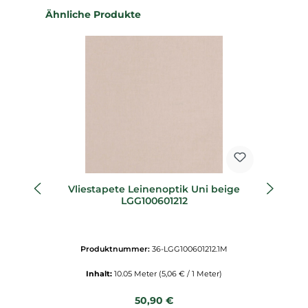
Produktgalerie überspringen
Ähnliche Produkte
Vliestapete Leinenoptik Uni beige
LGG100601212
Produktnummer:
36-LGG100601212.1M
Inhalt:
10.05 Meter
(5,06 € / 1 Meter)
Regulärer Preis:
50,90 €