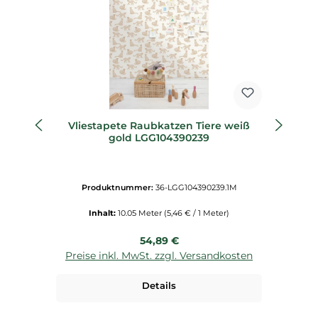
Vliestapete Raubkatzen Tiere weiß
V
gold LGG104390239
Produktnummer:
36-LGG104390239.1M
Inhalt:
10.05 Meter
(5,46 € / 1 Meter)
Regulärer Preis:
54,89 €
Preise inkl. MwSt. zzgl. Versandkosten
P
Details