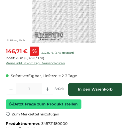
Abbildung ähnlich
Verkaufspreis:
146,71 €
%
Regulärer Preis:
232,87 €
(37% gespart)
Inhalt:
25 m
(5,87 € / 1 m)
Preise inkl. MwSt. zzgl. Versandkosten
Sofort verfügbar, Lieferzeit: 2-3 Tage
Produkt Anzahl: Gib den gewünschten Wert ein oder benutze die Schaltflächen
Stück
In den Warenkorb
Jetzt Frage zum Produkt stellen
Zum Merkzettel hinzufügen
Produktnummer:
345721180000