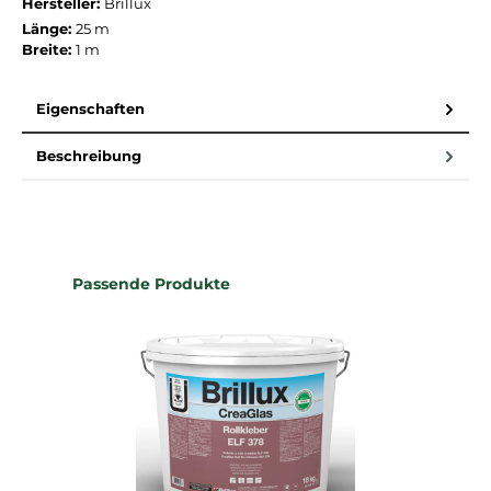
Hersteller:
Brillux
Länge:
25 m
Breite:
1 m
Eigenschaften
Beschreibung
Produktgalerie überspringen
Passende Produkte