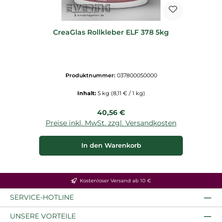
CreaGlas Rollkleber ELF 378 5kg
Produktnummer:
037800050000
Inhalt:
5 kg
(8,11 € / 1 kg)
Regulärer Preis:
40,56 €
Preise inkl. MwSt. zzgl. Versandkosten
In den Warenkorb
Kostenloser Versand ab 10 €
SERVICE-HOTLINE
UNSERE VORTEILE