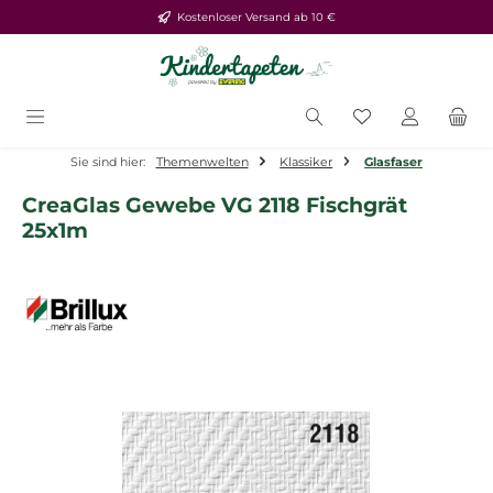
Kostenloser Versand ab 10 €
Zum Hauptinhalt springen
Du hast 0 Produ
Sie sind hier:
Themenwelten
Klassiker
Glasfaser
CreaGlas Gewebe VG 2118 Fischgrät
25x1m
Bildergalerie überspringen