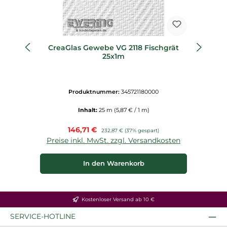
CreaGlas Gewebe VG 2118 Fischgrät
Cr
25x1m
Produktnummer:
345721180000
Inhalt:
25 m
(5,87 € / 1 m)
Verkaufspreis:
146,71 €
Regulärer Preis:
232,87 €
(37% gespart)
Preise inkl. MwSt. zzgl. Versandkosten
P
In den Warenkorb
Kostenloser Versand ab 10 €
SERVICE-HOTLINE