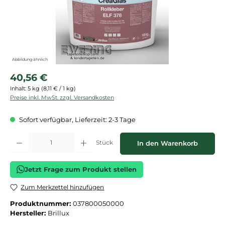
Abbildung ähnlich
Regulärer Preis:
40,56 €
Inhalt:
5 kg
(8,11 € / 1 kg)
Preise inkl. MwSt. zzgl. Versandkosten
Sofort verfügbar, Lieferzeit: 2-3 Tage
Produkt Anzahl: Gib den gewünschten Wert ein oder benutze die Schaltflächen
Stück
In den Warenkorb
Jetzt Frage zum Produkt stellen
Zum Merkzettel hinzufügen
Produktnummer:
037800050000
Hersteller:
Brillux