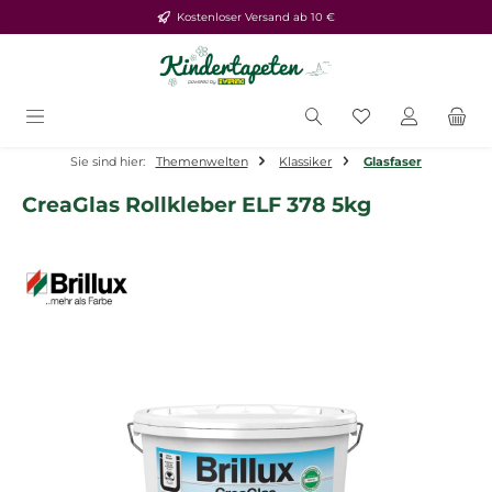
Kostenloser Versand ab 10 €
Zum Hauptinhalt springen
Du hast 0 Produ
Sie sind hier:
Themenwelten
Klassiker
Glasfaser
CreaGlas Rollkleber ELF 378 5kg
Bildergalerie überspringen