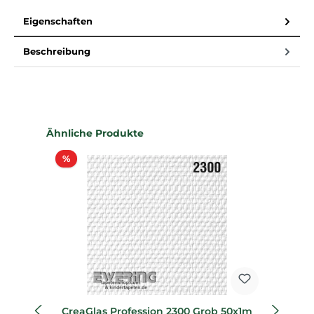
Eigenschaften
Beschreibung
Produktgalerie überspringen
Ähnliche Produkte
Rabatt
%
%
CreaGlas Profession 2300 Grob 50x1m