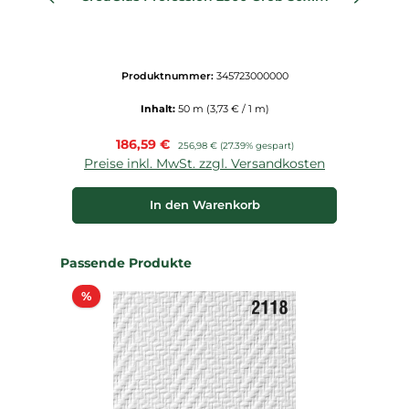
Produktnummer:
345723000000
Inhalt:
50 m
(3,73 € / 1 m)
Verkaufspreis:
186,59 €
Regulärer Preis:
256,98 €
(27.39% gespart)
Preise inkl. MwSt. zzgl. Versandkosten
P
In den Warenkorb
Produktgalerie überspringen
Passende Produkte
Rabatt
%
%