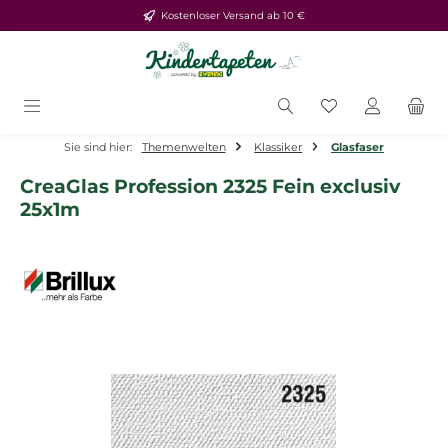
Kostenloser Versand ab 10 €
Zum Hauptinhalt springen
Du hast 0 Produ
Sie sind hier:
Themenwelten
Klassiker
Glasfaser
CreaGlas Profession 2325 Fein exclusiv
25x1m
Bildergalerie überspringen