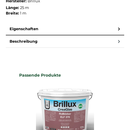
Hersteller:
Brillux
Länge:
25 m
Breite:
1 m
Eigenschaften
Beschreibung
Produktgalerie überspringen
Passende Produkte