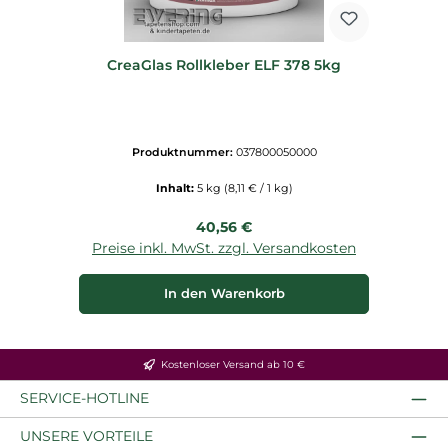
CreaGlas Rollkleber ELF 378 5kg
Produktnummer:
037800050000
Inhalt:
5 kg
(8,11 € / 1 kg)
Regulärer Preis:
40,56 €
Preise inkl. MwSt. zzgl. Versandkosten
In den Warenkorb
Kostenloser Versand ab 10 €
SERVICE-HOTLINE
UNSERE VORTEILE